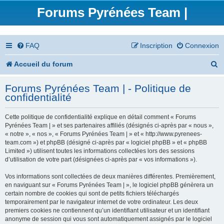
Forums Pyrénées Team |
FAQ
Inscription
Connexion
R
Accueil du forum
e
Forums Pyrénées Team | - Politique de
c
confidentialité
h
Cette politique de confidentialité explique en détail comment « Forums
e
Pyrénées Team | » et ses partenaires affiliés (désignés ci-après par « nous »,
« notre », « nos », « Forums Pyrénées Team | » et « http://www.pyrenees-
r
team.com ») et phpBB (désigné ci-après par « logiciel phpBB » et « phpBB
Limited ») utilisent toutes les informations collectées lors des sessions
c
d’utilisation de votre part (désignées ci-après par « vos informations »).
h
Vos informations sont collectées de deux manières différentes. Premièrement,
en naviguant sur « Forums Pyrénées Team | », le logiciel phpBB génèrera un
e
certain nombre de cookies qui sont de petits fichiers téléchargés
temporairement par le navigateur internet de votre ordinateur. Les deux
r
premiers cookies ne contiennent qu’un identifiant utilisateur et un identifiant
anonyme de session qui vous sont automatiquement assignés par le logiciel