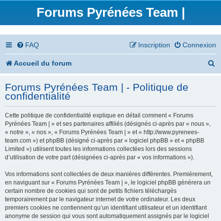
Forums Pyrénées Team |
FAQ
Inscription
Connexion
R
Accueil du forum
e
Forums Pyrénées Team | - Politique de
c
confidentialité
h
Cette politique de confidentialité explique en détail comment « Forums
e
Pyrénées Team | » et ses partenaires affiliés (désignés ci-après par « nous »,
« notre », « nos », « Forums Pyrénées Team | » et « http://www.pyrenees-
r
team.com ») et phpBB (désigné ci-après par « logiciel phpBB » et « phpBB
Limited ») utilisent toutes les informations collectées lors des sessions
c
d’utilisation de votre part (désignées ci-après par « vos informations »).
h
Vos informations sont collectées de deux manières différentes. Premièrement,
en naviguant sur « Forums Pyrénées Team | », le logiciel phpBB génèrera un
e
certain nombre de cookies qui sont de petits fichiers téléchargés
temporairement par le navigateur internet de votre ordinateur. Les deux
r
premiers cookies ne contiennent qu’un identifiant utilisateur et un identifiant
anonyme de session qui vous sont automatiquement assignés par le logiciel