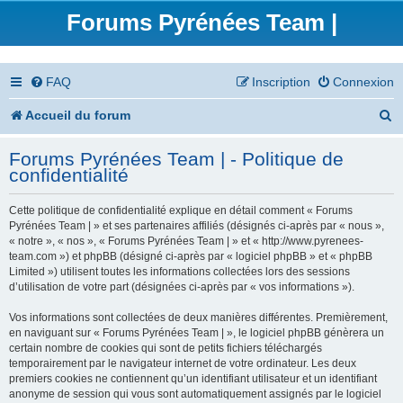
Forums Pyrénées Team |
FAQ
Inscription
Connexion
R
Accueil du forum
e
Forums Pyrénées Team | - Politique de
c
confidentialité
h
Cette politique de confidentialité explique en détail comment « Forums
e
Pyrénées Team | » et ses partenaires affiliés (désignés ci-après par « nous »,
« notre », « nos », « Forums Pyrénées Team | » et « http://www.pyrenees-
r
team.com ») et phpBB (désigné ci-après par « logiciel phpBB » et « phpBB
Limited ») utilisent toutes les informations collectées lors des sessions
c
d’utilisation de votre part (désignées ci-après par « vos informations »).
h
Vos informations sont collectées de deux manières différentes. Premièrement,
en naviguant sur « Forums Pyrénées Team | », le logiciel phpBB génèrera un
e
certain nombre de cookies qui sont de petits fichiers téléchargés
temporairement par le navigateur internet de votre ordinateur. Les deux
r
premiers cookies ne contiennent qu’un identifiant utilisateur et un identifiant
anonyme de session qui vous sont automatiquement assignés par le logiciel