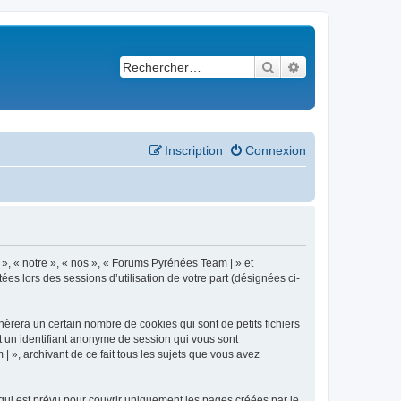
Rechercher
Recherche avancé
Inscription
Connexion
 », « notre », « nos », « Forums Pyrénées Team | » et
es lors des sessions d’utilisation de votre part (désignées ci-
èrera un certain nombre de cookies qui sont de petits fichiers
et un identifiant anonyme de session qui vous sont
 », archivant de ce fait tous les sujets que vous avez
ui est prévu pour couvrir uniquement les pages créées par le