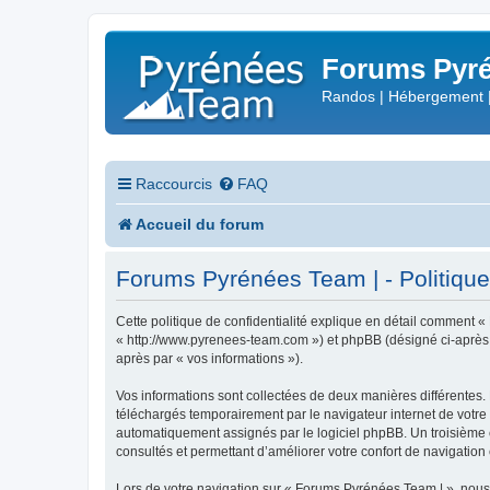
Forums Pyré
Randos | Hébergement 
Raccourcis
FAQ
Accueil du forum
Forums Pyrénées Team | - Politique 
Cette politique de confidentialité explique en détail comment «
« http://www.pyrenees-team.com ») et phpBB (désigné ci-après par
après par « vos informations »).
Vos informations sont collectées de deux manières différentes.
téléchargés temporairement par le navigateur internet de votre 
automatiquement assignés par le logiciel phpBB. Un troisième co
consultés et permettant d’améliorer votre confort de navigation e
Lors de votre navigation sur « Forums Pyrénées Team | », nou