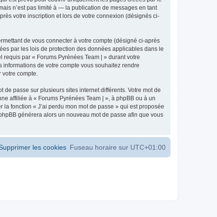
ais n’est pas limité à — la publication de messages en tant
ès votre inscription et lors de votre connexion (désignés ci-
ermettant de vous connecter à votre compte (désigné ci-après
ées par les lois de protection des données applicables dans le
iel requis par « Forums Pyrénées Team | » durant votre
les informations de votre compte vous souhaitez rendre
r votre compte.
 de passe sur plusieurs sites internet différents. Votre mot de
ne affiliée à « Forums Pyrénées Team | », à phpBB ou à un
er la fonction « J’ai perdu mon mot de passe » qui est proposée
ciel phpBB générera alors un nouveau mot de passe afin que vous
Supprimer les cookies
Fuseau horaire sur
UTC+01:00