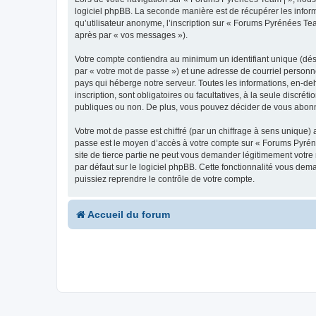
logiciel phpBB. La seconde manière est de récupérer les infor
qu’utilisateur anonyme, l’inscription sur « Forums Pyrénées Tea
après par « vos messages »).
Votre compte contiendra au minimum un identifiant unique (dés
par « votre mot de passe ») et une adresse de courriel personn
pays qui héberge notre serveur. Toutes les informations, en-deh
inscription, sont obligatoires ou facultatives, à la seule disc
publiques ou non. De plus, vous pouvez décider de vous abonner
Votre mot de passe est chiffré (par un chiffrage à sens unique) 
passe est le moyen d’accès à votre compte sur « Forums Pyrén
site de tierce partie ne peut vous demander légitimement votre
par défaut sur le logiciel phpBB. Cette fonctionnalité vous dem
puissiez reprendre le contrôle de votre compte.
Accueil du forum