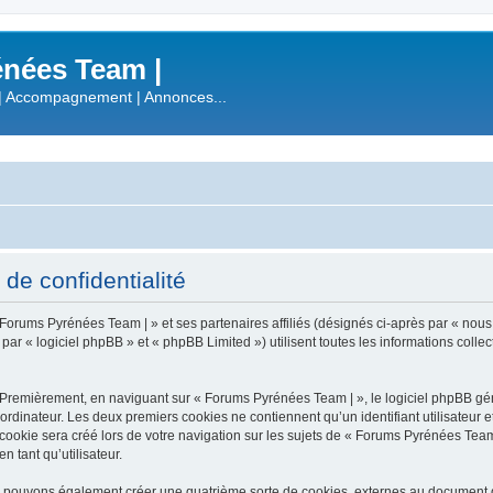
nées Team |
| Accompagnement | Annonces...
de confidentialité
 Forums Pyrénées Team | » et ses partenaires affiliés (désignés ci-après par « nous
 « logiciel phpBB » et « phpBB Limited ») utilisent toutes les informations collecté
 Premièrement, en naviguant sur « Forums Pyrénées Team | », le logiciel phpBB gén
ordinateur. Les deux premiers cookies ne contiennent qu’un identifiant utilisateur 
okie sera créé lors de votre navigation sur les sujets de « Forums Pyrénées Team |
n tant qu’utilisateur.
s pouvons également créer une quatrième sorte de cookies, externes au document q