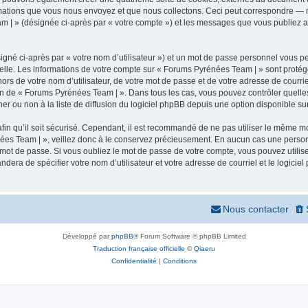
mations que vous nous envoyez et que nous collectons. Ceci peut correspondre — m
m | » (désignée ci-après par « votre compte ») et les messages que vous publiez apr
igné ci-après par « votre nom d’utilisateur ») et un mot de passe personnel vous p
elle. Les informations de votre compte sur « Forums Pyrénées Team | » sont protég
ors de votre nom d’utilisateur, de votre mot de passe et de votre adresse de courr
rétion de « Forums Pyrénées Team | ». Dans tous les cas, vous pouvez contrôler quel
 ou non à la liste de diffusion du logiciel phpBB depuis une option disponible su
afin qu’il soit sécurisé. Cependant, il est recommandé de ne pas utiliser le même mot
ées Team | », veillez donc à le conservez précieusement. En aucun cas une person
 mot de passe. Si vous oubliez le mot de passe de votre compte, vous pouvez utilis
andera de spécifier votre nom d’utilisateur et votre adresse de courriel et le logi
Nous contacter
Développé par
phpBB
® Forum Software © phpBB Limited
Traduction française officielle
©
Qiaeru
Confidentialité
|
Conditions