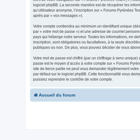
logiciel phpBB. La seconde manière est de récupérer les infor
qu’utilisateur anonyme, l’inscription sur « Forums Pyrénées Tea
après par « vos messages »).
Votre compte contiendra au minimum un identifiant unique (dés
par « votre mot de passe ») et une adresse de courriel personn
pays qui héberge notre serveur. Toutes les informations, en-deh
inscription, sont obligatoires ou facultatives, à la seule disc
publiques ou non. De plus, vous pouvez décider de vous abonner
Votre mot de passe est chiffré (par un chiffrage à sens unique) 
passe est le moyen d’accès à votre compte sur « Forums Pyrén
site de tierce partie ne peut vous demander légitimement votre
par défaut sur le logiciel phpBB. Cette fonctionnalité vous dem
puissiez reprendre le contrôle de votre compte.
Accueil du forum