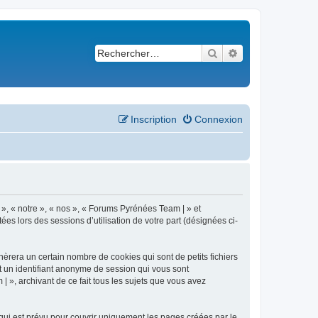
Rechercher
Recherche avancé
Inscription
Connexion
 », « notre », « nos », « Forums Pyrénées Team | » et
es lors des sessions d’utilisation de votre part (désignées ci-
èrera un certain nombre de cookies qui sont de petits fichiers
et un identifiant anonyme de session qui vous sont
 », archivant de ce fait tous les sujets que vous avez
ui est prévu pour couvrir uniquement les pages créées par le