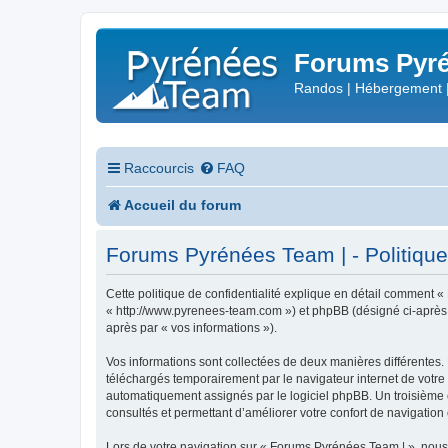
Forums Pyré
Randos | Hébergement 
Raccourcis
FAQ
Accueil du forum
Forums Pyrénées Team | - Politique 
Cette politique de confidentialité explique en détail comment «
« http://www.pyrenees-team.com ») et phpBB (désigné ci-après par
après par « vos informations »).
Vos informations sont collectées de deux manières différentes.
téléchargés temporairement par le navigateur internet de votre 
automatiquement assignés par le logiciel phpBB. Un troisième co
consultés et permettant d’améliorer votre confort de navigation e
Lors de votre navigation sur « Forums Pyrénées Team | », nou