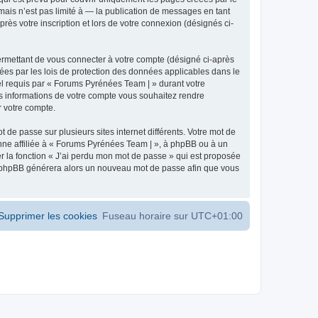
ais n’est pas limité à — la publication de messages en tant
ès votre inscription et lors de votre connexion (désignés ci-
ermettant de vous connecter à votre compte (désigné ci-après
ées par les lois de protection des données applicables dans le
iel requis par « Forums Pyrénées Team | » durant votre
les informations de votre compte vous souhaitez rendre
r votre compte.
 de passe sur plusieurs sites internet différents. Votre mot de
ne affiliée à « Forums Pyrénées Team | », à phpBB ou à un
er la fonction « J’ai perdu mon mot de passe » qui est proposée
ciel phpBB générera alors un nouveau mot de passe afin que vous
Supprimer les cookies
Fuseau horaire sur
UTC+01:00