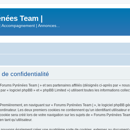
nées Team |
| Accompagnement | Annonces...
de confidentialité
 Forums Pyrénées Team | » et ses partenaires affiliés (désignés ci-après par « nous
 « logiciel phpBB » et « phpBB Limited ») utilisent toutes les informations collecté
 Premièrement, en naviguant sur « Forums Pyrénées Team | », le logiciel phpBB gén
ordinateur. Les deux premiers cookies ne contiennent qu’un identifiant utilisateur 
okie sera créé lors de votre navigation sur les sujets de « Forums Pyrénées Team |
n tant qu’utilisateur.
s pouvons également créer une quatrième sorte de cookies, externes au document q