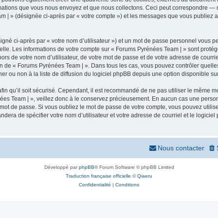
mations que vous nous envoyez et que nous collectons. Ceci peut correspondre — m
m | » (désignée ci-après par « votre compte ») et les messages que vous publiez apr
igné ci-après par « votre nom d’utilisateur ») et un mot de passe personnel vous p
elle. Les informations de votre compte sur « Forums Pyrénées Team | » sont protég
ors de votre nom d’utilisateur, de votre mot de passe et de votre adresse de courr
rétion de « Forums Pyrénées Team | ». Dans tous les cas, vous pouvez contrôler quel
 ou non à la liste de diffusion du logiciel phpBB depuis une option disponible su
afin qu’il soit sécurisé. Cependant, il est recommandé de ne pas utiliser le même mot
ées Team | », veillez donc à le conservez précieusement. En aucun cas une person
 mot de passe. Si vous oubliez le mot de passe de votre compte, vous pouvez utilis
andera de spécifier votre nom d’utilisateur et votre adresse de courriel et le logi
Nous contacter
Développé par
phpBB
® Forum Software © phpBB Limited
Traduction française officielle
©
Qiaeru
Confidentialité
|
Conditions