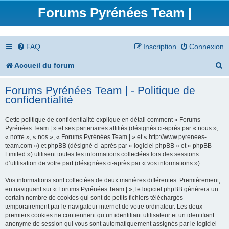
Forums Pyrénées Team |
FAQ
Inscription
Connexion
R
Accueil du forum
e
Forums Pyrénées Team | - Politique de
c
confidentialité
h
Cette politique de confidentialité explique en détail comment « Forums
e
Pyrénées Team | » et ses partenaires affiliés (désignés ci-après par « nous »,
« notre », « nos », « Forums Pyrénées Team | » et « http://www.pyrenees-
r
team.com ») et phpBB (désigné ci-après par « logiciel phpBB » et « phpBB
Limited ») utilisent toutes les informations collectées lors des sessions
c
d’utilisation de votre part (désignées ci-après par « vos informations »).
h
Vos informations sont collectées de deux manières différentes. Premièrement,
en naviguant sur « Forums Pyrénées Team | », le logiciel phpBB génèrera un
e
certain nombre de cookies qui sont de petits fichiers téléchargés
temporairement par le navigateur internet de votre ordinateur. Les deux
r
premiers cookies ne contiennent qu’un identifiant utilisateur et un identifiant
anonyme de session qui vous sont automatiquement assignés par le logiciel