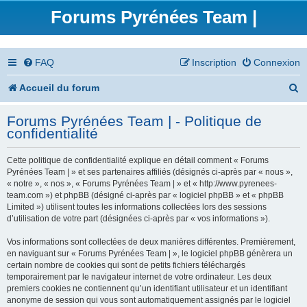
Forums Pyrénées Team |
FAQ
Inscription
Connexion
R
Accueil du forum
e
Forums Pyrénées Team | - Politique de
c
confidentialité
h
Cette politique de confidentialité explique en détail comment « Forums
e
Pyrénées Team | » et ses partenaires affiliés (désignés ci-après par « nous »,
« notre », « nos », « Forums Pyrénées Team | » et « http://www.pyrenees-
r
team.com ») et phpBB (désigné ci-après par « logiciel phpBB » et « phpBB
Limited ») utilisent toutes les informations collectées lors des sessions
c
d’utilisation de votre part (désignées ci-après par « vos informations »).
h
Vos informations sont collectées de deux manières différentes. Premièrement,
en naviguant sur « Forums Pyrénées Team | », le logiciel phpBB génèrera un
e
certain nombre de cookies qui sont de petits fichiers téléchargés
temporairement par le navigateur internet de votre ordinateur. Les deux
r
premiers cookies ne contiennent qu’un identifiant utilisateur et un identifiant
anonyme de session qui vous sont automatiquement assignés par le logiciel