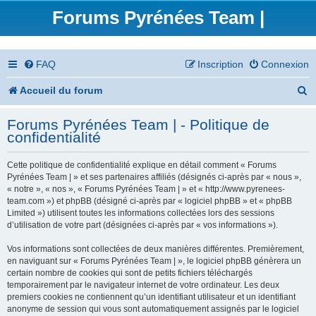
Forums Pyrénées Team |
FAQ
Inscription
Connexion
R
Accueil du forum
e
Forums Pyrénées Team | - Politique de
c
confidentialité
h
Cette politique de confidentialité explique en détail comment « Forums
e
Pyrénées Team | » et ses partenaires affiliés (désignés ci-après par « nous »,
« notre », « nos », « Forums Pyrénées Team | » et « http://www.pyrenees-
r
team.com ») et phpBB (désigné ci-après par « logiciel phpBB » et « phpBB
Limited ») utilisent toutes les informations collectées lors des sessions
c
d’utilisation de votre part (désignées ci-après par « vos informations »).
h
Vos informations sont collectées de deux manières différentes. Premièrement,
en naviguant sur « Forums Pyrénées Team | », le logiciel phpBB génèrera un
e
certain nombre de cookies qui sont de petits fichiers téléchargés
temporairement par le navigateur internet de votre ordinateur. Les deux
r
premiers cookies ne contiennent qu’un identifiant utilisateur et un identifiant
anonyme de session qui vous sont automatiquement assignés par le logiciel