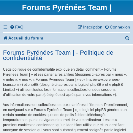
Forums Pyrénées Team |
FAQ
Inscription
Connexion
R
Accueil du forum
e
Forums Pyrénées Team | - Politique de
c
confidentialité
h
Cette politique de confidentialité explique en détail comment « Forums
e
Pyrénées Team | » et ses partenaires affiliés (désignés ci-après par « nous »,
« notre », « nos », « Forums Pyrénées Team | » et « http://www.pyrenees-
r
team.com ») et phpBB (désigné ci-après par « logiciel phpBB » et « phpBB
Limited ») utilisent toutes les informations collectées lors des sessions
c
d’utilisation de votre part (désignées ci-après par « vos informations »).
h
Vos informations sont collectées de deux manières différentes. Premièrement,
en naviguant sur « Forums Pyrénées Team | », le logiciel phpBB génèrera un
e
certain nombre de cookies qui sont de petits fichiers téléchargés
temporairement par le navigateur internet de votre ordinateur. Les deux
r
premiers cookies ne contiennent qu’un identifiant utilisateur et un identifiant
anonyme de session qui vous sont automatiquement assignés par le logiciel