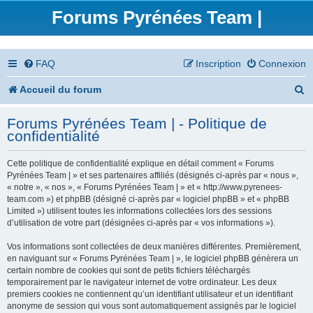
Forums Pyrénées Team |
FAQ
Inscription
Connexion
R
Accueil du forum
e
Forums Pyrénées Team | - Politique de
c
confidentialité
h
Cette politique de confidentialité explique en détail comment « Forums
e
Pyrénées Team | » et ses partenaires affiliés (désignés ci-après par « nous »,
« notre », « nos », « Forums Pyrénées Team | » et « http://www.pyrenees-
r
team.com ») et phpBB (désigné ci-après par « logiciel phpBB » et « phpBB
Limited ») utilisent toutes les informations collectées lors des sessions
c
d’utilisation de votre part (désignées ci-après par « vos informations »).
h
Vos informations sont collectées de deux manières différentes. Premièrement,
en naviguant sur « Forums Pyrénées Team | », le logiciel phpBB génèrera un
e
certain nombre de cookies qui sont de petits fichiers téléchargés
temporairement par le navigateur internet de votre ordinateur. Les deux
r
premiers cookies ne contiennent qu’un identifiant utilisateur et un identifiant
anonyme de session qui vous sont automatiquement assignés par le logiciel