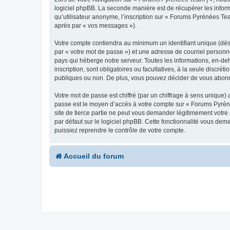
logiciel phpBB. La seconde manière est de récupérer les infor
qu’utilisateur anonyme, l’inscription sur « Forums Pyrénées Tea
après par « vos messages »).
Votre compte contiendra au minimum un identifiant unique (dés
par « votre mot de passe ») et une adresse de courriel personn
pays qui héberge notre serveur. Toutes les informations, en-deh
inscription, sont obligatoires ou facultatives, à la seule disc
publiques ou non. De plus, vous pouvez décider de vous abonner
Votre mot de passe est chiffré (par un chiffrage à sens unique) 
passe est le moyen d’accès à votre compte sur « Forums Pyrén
site de tierce partie ne peut vous demander légitimement votre
par défaut sur le logiciel phpBB. Cette fonctionnalité vous dem
puissiez reprendre le contrôle de votre compte.
Accueil du forum