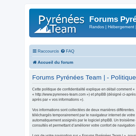
Forums Pyré
Randos | Hébergement 
Raccourcis
FAQ
Accueil du forum
Forums Pyrénées Team | - Politique 
Cette politique de confidentialité explique en détail comment «
« http://www.pyrenees-team.com ») et phpBB (désigné ci-après par
après par « vos informations »).
Vos informations sont collectées de deux manières différentes.
téléchargés temporairement par le navigateur internet de votre 
automatiquement assignés par le logiciel phpBB. Un troisième co
consultés et permettant d’améliorer votre confort de navigation e
Lors de votre navigation sur « Forums Pyrénées Team | », nou