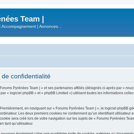
nées Team |
| Accompagnement | Annonces...
de confidentialité
 Forums Pyrénées Team | » et ses partenaires affiliés (désignés ci-après par « nous
 « logiciel phpBB » et « phpBB Limited ») utilisent toutes les informations collecté
 Premièrement, en naviguant sur « Forums Pyrénées Team | », le logiciel phpBB gén
ordinateur. Les deux premiers cookies ne contiennent qu’un identifiant utilisateur 
okie sera créé lors de votre navigation sur les sujets de « Forums Pyrénées Team |
n tant qu’utilisateur.
s pouvons également créer une quatrième sorte de cookies, externes au document q