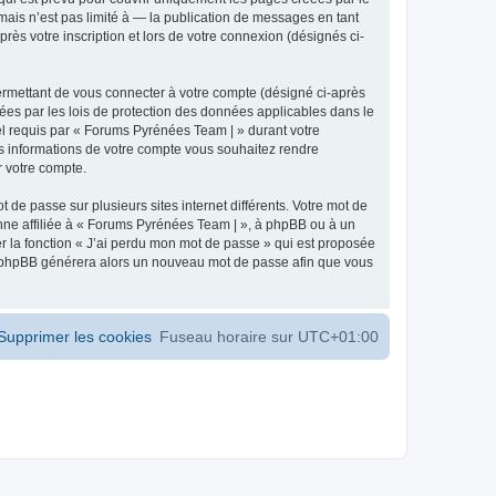
ais n’est pas limité à — la publication de messages en tant
ès votre inscription et lors de votre connexion (désignés ci-
ermettant de vous connecter à votre compte (désigné ci-après
ées par les lois de protection des données applicables dans le
iel requis par « Forums Pyrénées Team | » durant votre
les informations de votre compte vous souhaitez rendre
r votre compte.
 de passe sur plusieurs sites internet différents. Votre mot de
ne affiliée à « Forums Pyrénées Team | », à phpBB ou à un
er la fonction « J’ai perdu mon mot de passe » qui est proposée
ciel phpBB générera alors un nouveau mot de passe afin que vous
Supprimer les cookies
Fuseau horaire sur
UTC+01:00