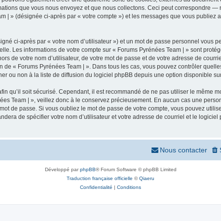
mations que vous nous envoyez et que nous collectons. Ceci peut correspondre — m
m | » (désignée ci-après par « votre compte ») et les messages que vous publiez apr
igné ci-après par « votre nom d’utilisateur ») et un mot de passe personnel vous p
elle. Les informations de votre compte sur « Forums Pyrénées Team | » sont protég
ors de votre nom d’utilisateur, de votre mot de passe et de votre adresse de courr
rétion de « Forums Pyrénées Team | ». Dans tous les cas, vous pouvez contrôler quel
 ou non à la liste de diffusion du logiciel phpBB depuis une option disponible su
afin qu’il soit sécurisé. Cependant, il est recommandé de ne pas utiliser le même mot
ées Team | », veillez donc à le conservez précieusement. En aucun cas une person
 mot de passe. Si vous oubliez le mot de passe de votre compte, vous pouvez utilis
andera de spécifier votre nom d’utilisateur et votre adresse de courriel et le logi
Nous contacter
Développé par
phpBB
® Forum Software © phpBB Limited
Traduction française officielle
©
Qiaeru
Confidentialité
|
Conditions