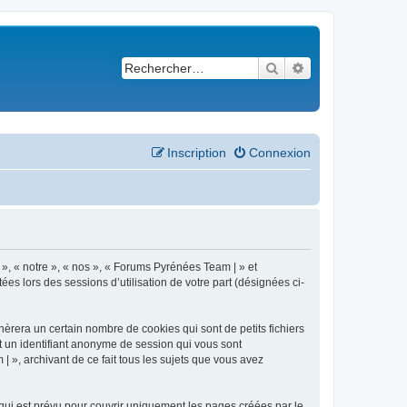
Rechercher
Recherche avancé
Inscription
Connexion
 », « notre », « nos », « Forums Pyrénées Team | » et
es lors des sessions d’utilisation de votre part (désignées ci-
èrera un certain nombre de cookies qui sont de petits fichiers
et un identifiant anonyme de session qui vous sont
 », archivant de ce fait tous les sujets que vous avez
ui est prévu pour couvrir uniquement les pages créées par le