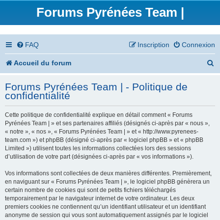
Forums Pyrénées Team |
FAQ
Inscription
Connexion
R
Accueil du forum
e
Forums Pyrénées Team | - Politique de
c
confidentialité
h
Cette politique de confidentialité explique en détail comment « Forums
e
Pyrénées Team | » et ses partenaires affiliés (désignés ci-après par « nous »,
« notre », « nos », « Forums Pyrénées Team | » et « http://www.pyrenees-
r
team.com ») et phpBB (désigné ci-après par « logiciel phpBB » et « phpBB
Limited ») utilisent toutes les informations collectées lors des sessions
c
d’utilisation de votre part (désignées ci-après par « vos informations »).
h
Vos informations sont collectées de deux manières différentes. Premièrement,
en naviguant sur « Forums Pyrénées Team | », le logiciel phpBB génèrera un
e
certain nombre de cookies qui sont de petits fichiers téléchargés
temporairement par le navigateur internet de votre ordinateur. Les deux
r
premiers cookies ne contiennent qu’un identifiant utilisateur et un identifiant
anonyme de session qui vous sont automatiquement assignés par le logiciel