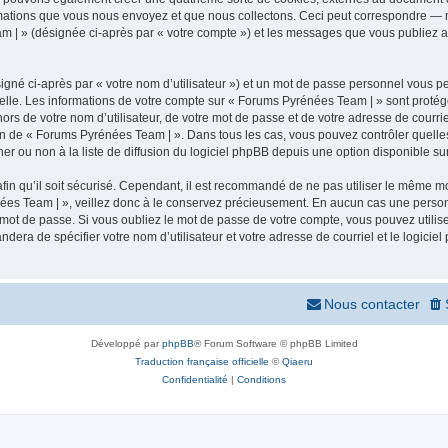
mations que vous nous envoyez et que nous collectons. Ceci peut correspondre — m
m | » (désignée ci-après par « votre compte ») et les messages que vous publiez apr
igné ci-après par « votre nom d’utilisateur ») et un mot de passe personnel vous p
elle. Les informations de votre compte sur « Forums Pyrénées Team | » sont protég
ors de votre nom d’utilisateur, de votre mot de passe et de votre adresse de courr
rétion de « Forums Pyrénées Team | ». Dans tous les cas, vous pouvez contrôler quel
 ou non à la liste de diffusion du logiciel phpBB depuis une option disponible su
afin qu’il soit sécurisé. Cependant, il est recommandé de ne pas utiliser le même mot
ées Team | », veillez donc à le conservez précieusement. En aucun cas une person
 mot de passe. Si vous oubliez le mot de passe de votre compte, vous pouvez utilis
andera de spécifier votre nom d’utilisateur et votre adresse de courriel et le logi
Nous contacter
Développé par
phpBB
® Forum Software © phpBB Limited
Traduction française officielle
©
Qiaeru
Confidentialité
|
Conditions