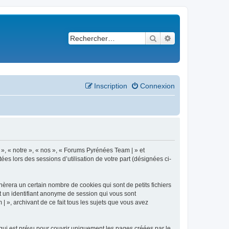
Rechercher
Recherche avancé
Inscription
Connexion
 », « notre », « nos », « Forums Pyrénées Team | » et
es lors des sessions d’utilisation de votre part (désignées ci-
èrera un certain nombre de cookies qui sont de petits fichiers
et un identifiant anonyme de session qui vous sont
 », archivant de ce fait tous les sujets que vous avez
ui est prévu pour couvrir uniquement les pages créées par le