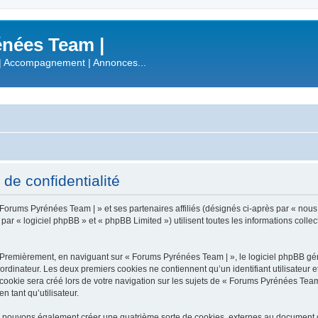
nées Team |
| Accompagnement | Annonces...
de confidentialité
 Forums Pyrénées Team | » et ses partenaires affiliés (désignés ci-après par « nous
 « logiciel phpBB » et « phpBB Limited ») utilisent toutes les informations collecté
 Premièrement, en naviguant sur « Forums Pyrénées Team | », le logiciel phpBB gén
ordinateur. Les deux premiers cookies ne contiennent qu’un identifiant utilisateur 
okie sera créé lors de votre navigation sur les sujets de « Forums Pyrénées Team |
n tant qu’utilisateur.
s pouvons également créer une quatrième sorte de cookies, externes au document q