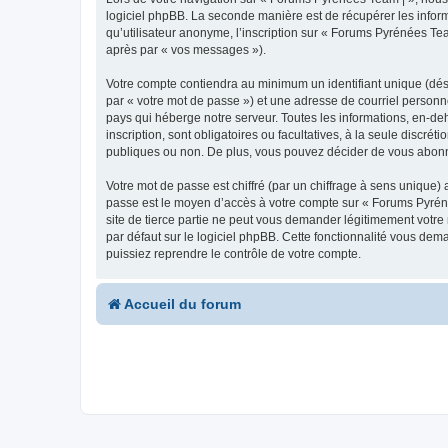
logiciel phpBB. La seconde manière est de récupérer les infor
qu’utilisateur anonyme, l’inscription sur « Forums Pyrénées Tea
après par « vos messages »).
Votre compte contiendra au minimum un identifiant unique (dés
par « votre mot de passe ») et une adresse de courriel personn
pays qui héberge notre serveur. Toutes les informations, en-deh
inscription, sont obligatoires ou facultatives, à la seule disc
publiques ou non. De plus, vous pouvez décider de vous abonner
Votre mot de passe est chiffré (par un chiffrage à sens unique) 
passe est le moyen d’accès à votre compte sur « Forums Pyrén
site de tierce partie ne peut vous demander légitimement votre
par défaut sur le logiciel phpBB. Cette fonctionnalité vous dem
puissiez reprendre le contrôle de votre compte.
Accueil du forum