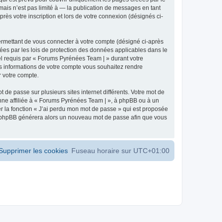
ais n’est pas limité à — la publication de messages en tant
ès votre inscription et lors de votre connexion (désignés ci-
ermettant de vous connecter à votre compte (désigné ci-après
ées par les lois de protection des données applicables dans le
iel requis par « Forums Pyrénées Team | » durant votre
les informations de votre compte vous souhaitez rendre
r votre compte.
 de passe sur plusieurs sites internet différents. Votre mot de
ne affiliée à « Forums Pyrénées Team | », à phpBB ou à un
er la fonction « J’ai perdu mon mot de passe » qui est proposée
ciel phpBB générera alors un nouveau mot de passe afin que vous
Supprimer les cookies
Fuseau horaire sur
UTC+01:00