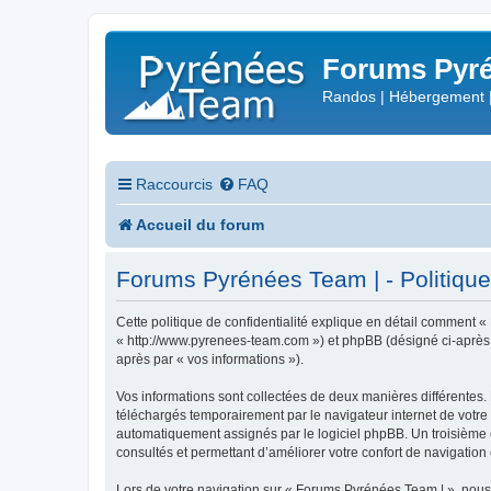
Forums Pyré
Randos | Hébergement 
Raccourcis
FAQ
Accueil du forum
Forums Pyrénées Team | - Politique 
Cette politique de confidentialité explique en détail comment «
« http://www.pyrenees-team.com ») et phpBB (désigné ci-après par
après par « vos informations »).
Vos informations sont collectées de deux manières différentes.
téléchargés temporairement par le navigateur internet de votre 
automatiquement assignés par le logiciel phpBB. Un troisième co
consultés et permettant d’améliorer votre confort de navigation e
Lors de votre navigation sur « Forums Pyrénées Team | », nou