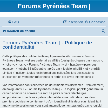
Forums Pyrénées Team |
FAQ
Inscription
Connexion
R
Accueil du forum
e
Forums Pyrénées Team | - Politique de
c
confidentialité
h
Cette politique de confidentialité explique en détail comment « Forums
e
Pyrénées Team | » et ses partenaires affiliés (désignés ci-après par « nous »,
« notre », « nos », « Forums Pyrénées Team | » et « http://www.pyrenees-
r
team.com ») et phpBB (désigné ci-après par « logiciel phpBB » et « phpBB
Limited ») utilisent toutes les informations collectées lors des sessions
c
d’utilisation de votre part (désignées ci-après par « vos informations »).
h
Vos informations sont collectées de deux manières différentes. Premièrement,
en naviguant sur « Forums Pyrénées Team | », le logiciel phpBB génèrera un
e
certain nombre de cookies qui sont de petits fichiers téléchargés
temporairement par le navigateur internet de votre ordinateur. Les deux
r
premiers cookies ne contiennent qu’un identifiant utilisateur et un identifiant
anonyme de session qui vous sont automatiquement assignés par le logiciel