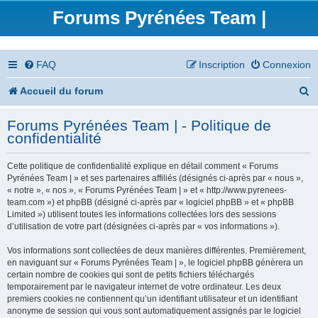
Forums Pyrénées Team |
FAQ
Inscription
Connexion
R
Accueil du forum
e
Forums Pyrénées Team | - Politique de
c
confidentialité
h
Cette politique de confidentialité explique en détail comment « Forums
e
Pyrénées Team | » et ses partenaires affiliés (désignés ci-après par « nous »,
« notre », « nos », « Forums Pyrénées Team | » et « http://www.pyrenees-
r
team.com ») et phpBB (désigné ci-après par « logiciel phpBB » et « phpBB
Limited ») utilisent toutes les informations collectées lors des sessions
c
d’utilisation de votre part (désignées ci-après par « vos informations »).
h
Vos informations sont collectées de deux manières différentes. Premièrement,
en naviguant sur « Forums Pyrénées Team | », le logiciel phpBB génèrera un
e
certain nombre de cookies qui sont de petits fichiers téléchargés
temporairement par le navigateur internet de votre ordinateur. Les deux
r
premiers cookies ne contiennent qu’un identifiant utilisateur et un identifiant
anonyme de session qui vous sont automatiquement assignés par le logiciel