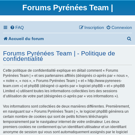
Forums Pyrénées Team |
FAQ
Inscription
Connexion
R
Accueil du forum
e
Forums Pyrénées Team | - Politique de
c
confidentialité
h
Cette politique de confidentialité explique en détail comment « Forums
e
Pyrénées Team | » et ses partenaires affiliés (désignés ci-après par « nous »,
« notre », « nos », « Forums Pyrénées Team | » et « http://www.pyrenees-
r
team.com ») et phpBB (désigné ci-après par « logiciel phpBB » et « phpBB
Limited ») utilisent toutes les informations collectées lors des sessions
c
d’utilisation de votre part (désignées ci-après par « vos informations »).
h
Vos informations sont collectées de deux manières différentes. Premièrement,
en naviguant sur « Forums Pyrénées Team | », le logiciel phpBB génèrera un
e
certain nombre de cookies qui sont de petits fichiers téléchargés
temporairement par le navigateur internet de votre ordinateur. Les deux
r
premiers cookies ne contiennent qu’un identifiant utilisateur et un identifiant
anonyme de session qui vous sont automatiquement assignés par le logiciel