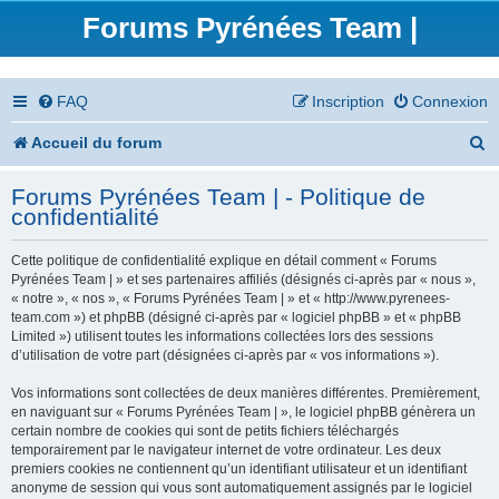
Forums Pyrénées Team |
FAQ
Inscription
Connexion
R
Accueil du forum
e
Forums Pyrénées Team | - Politique de
c
confidentialité
h
Cette politique de confidentialité explique en détail comment « Forums
e
Pyrénées Team | » et ses partenaires affiliés (désignés ci-après par « nous »,
« notre », « nos », « Forums Pyrénées Team | » et « http://www.pyrenees-
r
team.com ») et phpBB (désigné ci-après par « logiciel phpBB » et « phpBB
Limited ») utilisent toutes les informations collectées lors des sessions
c
d’utilisation de votre part (désignées ci-après par « vos informations »).
h
Vos informations sont collectées de deux manières différentes. Premièrement,
en naviguant sur « Forums Pyrénées Team | », le logiciel phpBB génèrera un
e
certain nombre de cookies qui sont de petits fichiers téléchargés
temporairement par le navigateur internet de votre ordinateur. Les deux
r
premiers cookies ne contiennent qu’un identifiant utilisateur et un identifiant
anonyme de session qui vous sont automatiquement assignés par le logiciel