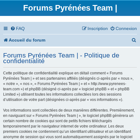
Forums Pyrénées Team |
FAQ
Inscription
Connexion
R
Accueil du forum
e
Forums Pyrénées Team | - Politique de
c
confidentialité
h
Cette politique de confidentialité explique en détail comment « Forums
e
Pyrénées Team | » et ses partenaires affiliés (désignés ci-après par « nous »,
« notre », « nos », « Forums Pyrénées Team | » et « http://www.pyrenees-
r
team.com ») et phpBB (désigné ci-après par « logiciel phpBB » et « phpBB
Limited ») utilisent toutes les informations collectées lors des sessions
c
d’utilisation de votre part (désignées ci-après par « vos informations »).
h
Vos informations sont collectées de deux manières différentes. Premièrement,
en naviguant sur « Forums Pyrénées Team | », le logiciel phpBB génèrera un
e
certain nombre de cookies qui sont de petits fichiers téléchargés
temporairement par le navigateur internet de votre ordinateur. Les deux
r
premiers cookies ne contiennent qu’un identifiant utilisateur et un identifiant
anonyme de session qui vous sont automatiquement assignés par le logiciel