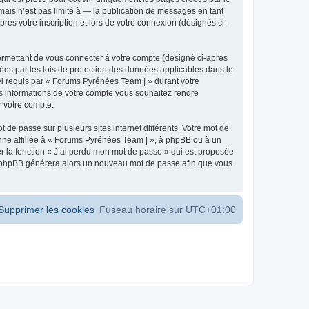
ais n’est pas limité à — la publication de messages en tant
ès votre inscription et lors de votre connexion (désignés ci-
ermettant de vous connecter à votre compte (désigné ci-après
ées par les lois de protection des données applicables dans le
iel requis par « Forums Pyrénées Team | » durant votre
les informations de votre compte vous souhaitez rendre
r votre compte.
 de passe sur plusieurs sites internet différents. Votre mot de
ne affiliée à « Forums Pyrénées Team | », à phpBB ou à un
er la fonction « J’ai perdu mon mot de passe » qui est proposée
ciel phpBB générera alors un nouveau mot de passe afin que vous
Supprimer les cookies
Fuseau horaire sur
UTC+01:00