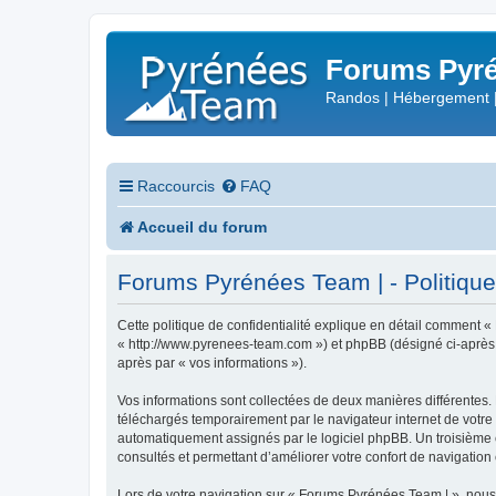
Forums Pyré
Randos | Hébergement 
Raccourcis
FAQ
Accueil du forum
Forums Pyrénées Team | - Politique 
Cette politique de confidentialité explique en détail comment «
« http://www.pyrenees-team.com ») et phpBB (désigné ci-après par
après par « vos informations »).
Vos informations sont collectées de deux manières différentes.
téléchargés temporairement par le navigateur internet de votre 
automatiquement assignés par le logiciel phpBB. Un troisième co
consultés et permettant d’améliorer votre confort de navigation e
Lors de votre navigation sur « Forums Pyrénées Team | », nou