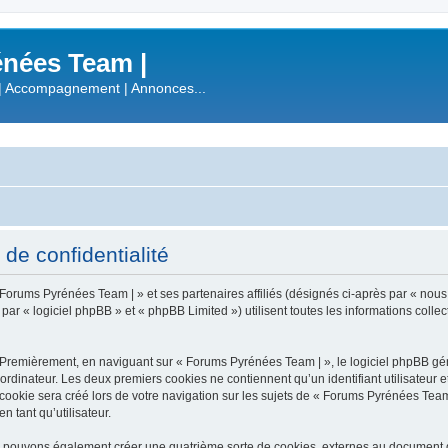
nées Team |
| Accompagnement | Annonces...
de confidentialité
 Forums Pyrénées Team | » et ses partenaires affiliés (désignés ci-après par « nous
 « logiciel phpBB » et « phpBB Limited ») utilisent toutes les informations collecté
 Premièrement, en naviguant sur « Forums Pyrénées Team | », le logiciel phpBB gén
ordinateur. Les deux premiers cookies ne contiennent qu’un identifiant utilisateur 
okie sera créé lors de votre navigation sur les sujets de « Forums Pyrénées Team |
n tant qu’utilisateur.
s pouvons également créer une quatrième sorte de cookies, externes au document q