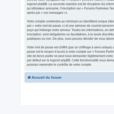
logiciel phpBB. La seconde manière est de récupérer les infor
qu’utilisateur anonyme, l’inscription sur « Forums Pyrénées Tea
après par « vos messages »).
Votre compte contiendra au minimum un identifiant unique (dés
par « votre mot de passe ») et une adresse de courriel personn
pays qui héberge notre serveur. Toutes les informations, en-deh
inscription, sont obligatoires ou facultatives, à la seule disc
publiques ou non. De plus, vous pouvez décider de vous abonner
Votre mot de passe est chiffré (par un chiffrage à sens unique) 
passe est le moyen d’accès à votre compte sur « Forums Pyrén
site de tierce partie ne peut vous demander légitimement votre
par défaut sur le logiciel phpBB. Cette fonctionnalité vous dem
puissiez reprendre le contrôle de votre compte.
Accueil du forum