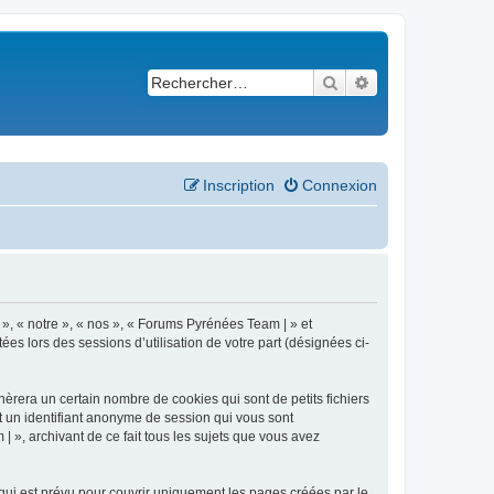
Rechercher
Recherche avancé
Inscription
Connexion
 », « notre », « nos », « Forums Pyrénées Team | » et
es lors des sessions d’utilisation de votre part (désignées ci-
èrera un certain nombre de cookies qui sont de petits fichiers
et un identifiant anonyme de session qui vous sont
 », archivant de ce fait tous les sujets que vous avez
ui est prévu pour couvrir uniquement les pages créées par le