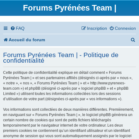
Forums Pyrénées Team |
FAQ
Inscription
Connexion
R
Accueil du forum
e
Forums Pyrénées Team | - Politique de
c
confidentialité
h
Cette politique de confidentialité explique en détail comment « Forums
e
Pyrénées Team | » et ses partenaires affiliés (désignés ci-après par « nous »,
« notre », « nos », « Forums Pyrénées Team | » et « http://www.pyrenees-
r
team.com ») et phpBB (désigné ci-après par « logiciel phpBB » et « phpBB
Limited ») utilisent toutes les informations collectées lors des sessions
c
d’utilisation de votre part (désignées ci-après par « vos informations »).
h
Vos informations sont collectées de deux manières différentes. Premièrement,
en naviguant sur « Forums Pyrénées Team | », le logiciel phpBB génèrera un
e
certain nombre de cookies qui sont de petits fichiers téléchargés
temporairement par le navigateur internet de votre ordinateur. Les deux
r
premiers cookies ne contiennent qu’un identifiant utilisateur et un identifiant
anonyme de session qui vous sont automatiquement assignés par le logiciel