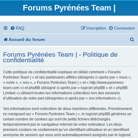
Forums Pyrénées Team |
FAQ
Inscription
Connexion
R
Accueil du forum
e
Forums Pyrénées Team | - Politique de
c
confidentialité
h
Cette politique de confidentialité explique en détail comment « Forums
e
Pyrénées Team | » et ses partenaires affiliés (désignés ci-après par « nous »,
« notre », « nos », « Forums Pyrénées Team | » et « http://www.pyrenees-
r
team.com ») et phpBB (désigné ci-après par « logiciel phpBB » et « phpBB
Limited ») utilisent toutes les informations collectées lors des sessions
c
d’utilisation de votre part (désignées ci-après par « vos informations »).
h
Vos informations sont collectées de deux manières différentes. Premièrement,
en naviguant sur « Forums Pyrénées Team | », le logiciel phpBB génèrera un
e
certain nombre de cookies qui sont de petits fichiers téléchargés
temporairement par le navigateur internet de votre ordinateur. Les deux
r
premiers cookies ne contiennent qu’un identifiant utilisateur et un identifiant
anonyme de session qui vous sont automatiquement assignés par le logiciel