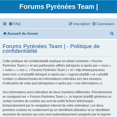
Forums Pyrénées Team |
FAQ
Inscription
Connexion
R
Accueil du forum
e
Forums Pyrénées Team | - Politique de
c
confidentialité
h
Cette politique de confidentialité explique en détail comment « Forums
e
Pyrénées Team | » et ses partenaires affiliés (désignés ci-après par « nous »,
« notre », « nos », « Forums Pyrénées Team | » et « http://www.pyrenees-
r
team.com ») et phpBB (désigné ci-après par « logiciel phpBB » et « phpBB
Limited ») utilisent toutes les informations collectées lors des sessions
c
d’utilisation de votre part (désignées ci-après par « vos informations »).
h
Vos informations sont collectées de deux manières différentes. Premièrement,
en naviguant sur « Forums Pyrénées Team | », le logiciel phpBB génèrera un
e
certain nombre de cookies qui sont de petits fichiers téléchargés
temporairement par le navigateur internet de votre ordinateur. Les deux
r
premiers cookies ne contiennent qu’un identifiant utilisateur et un identifiant
anonyme de session qui vous sont automatiquement assignés par le logiciel