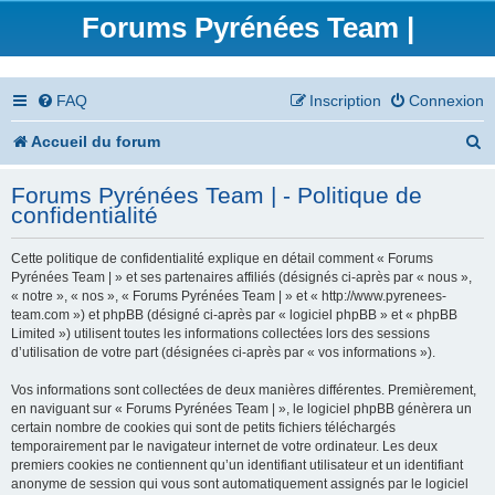
Forums Pyrénées Team |
FAQ
Inscription
Connexion
R
Accueil du forum
e
Forums Pyrénées Team | - Politique de
c
confidentialité
h
Cette politique de confidentialité explique en détail comment « Forums
e
Pyrénées Team | » et ses partenaires affiliés (désignés ci-après par « nous »,
« notre », « nos », « Forums Pyrénées Team | » et « http://www.pyrenees-
r
team.com ») et phpBB (désigné ci-après par « logiciel phpBB » et « phpBB
Limited ») utilisent toutes les informations collectées lors des sessions
c
d’utilisation de votre part (désignées ci-après par « vos informations »).
h
Vos informations sont collectées de deux manières différentes. Premièrement,
en naviguant sur « Forums Pyrénées Team | », le logiciel phpBB génèrera un
e
certain nombre de cookies qui sont de petits fichiers téléchargés
temporairement par le navigateur internet de votre ordinateur. Les deux
r
premiers cookies ne contiennent qu’un identifiant utilisateur et un identifiant
anonyme de session qui vous sont automatiquement assignés par le logiciel