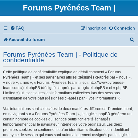
Forums Pyrénées Team |
FAQ
Inscription
Connexion
R
Accueil du forum
e
Forums Pyrénées Team | - Politique de
c
confidentialité
h
Cette politique de confidentialité explique en détail comment « Forums
e
Pyrénées Team | » et ses partenaires affiliés (désignés ci-après par « nous »,
« notre », « nos », « Forums Pyrénées Team | » et « http://www.pyrenees-
r
team.com ») et phpBB (désigné ci-après par « logiciel phpBB » et « phpBB
Limited ») utilisent toutes les informations collectées lors des sessions
c
d’utilisation de votre part (désignées ci-après par « vos informations »).
h
Vos informations sont collectées de deux manières différentes. Premièrement,
en naviguant sur « Forums Pyrénées Team | », le logiciel phpBB génèrera un
e
certain nombre de cookies qui sont de petits fichiers téléchargés
temporairement par le navigateur internet de votre ordinateur. Les deux
r
premiers cookies ne contiennent qu’un identifiant utilisateur et un identifiant
anonyme de session qui vous sont automatiquement assignés par le logiciel