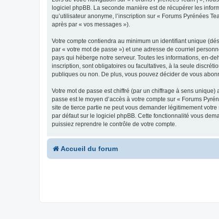
logiciel phpBB. La seconde manière est de récupérer les infor
qu’utilisateur anonyme, l’inscription sur « Forums Pyrénées Tea
après par « vos messages »).
Votre compte contiendra au minimum un identifiant unique (dés
par « votre mot de passe ») et une adresse de courriel personn
pays qui héberge notre serveur. Toutes les informations, en-deh
inscription, sont obligatoires ou facultatives, à la seule disc
publiques ou non. De plus, vous pouvez décider de vous abonner
Votre mot de passe est chiffré (par un chiffrage à sens unique) 
passe est le moyen d’accès à votre compte sur « Forums Pyrén
site de tierce partie ne peut vous demander légitimement votre
par défaut sur le logiciel phpBB. Cette fonctionnalité vous dem
puissiez reprendre le contrôle de votre compte.
Accueil du forum