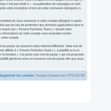
ais n’est pas limité à — la publication de messages en tant
ès votre inscription et lors de votre connexion (désignés ci-
ermettant de vous connecter à votre compte (désigné ci-après
ées par les lois de protection des données applicables dans le
iel requis par « Forums Pyrénées Team | » durant votre
les informations de votre compte vous souhaitez rendre
r votre compte.
 de passe sur plusieurs sites internet différents. Votre mot de
ne affiliée à « Forums Pyrénées Team | », à phpBB ou à un
er la fonction « J’ai perdu mon mot de passe » qui est proposée
ciel phpBB générera alors un nouveau mot de passe afin que vous
Supprimer les cookies
Fuseau horaire sur
UTC+01:00