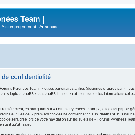
nées Team |
| Accompagnement | Annonces...
de confidentialité
 Forums Pyrénées Team | » et ses partenaires affiliés (désignés ci-après par « nous
 « logiciel phpBB » et « phpBB Limited ») utilisent toutes les informations collecté
 Premièrement, en naviguant sur « Forums Pyrénées Team | », le logiciel phpBB gén
ordinateur. Les deux premiers cookies ne contiennent qu’un identifiant utilisateur 
okie sera créé lors de votre navigation sur les sujets de « Forums Pyrénées Team |
n tant qu’utilisateur.
s pouvons également créer une quatrième sorte de cookies, externes au document q