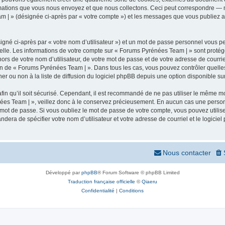
mations que vous nous envoyez et que nous collectons. Ceci peut correspondre — m
m | » (désignée ci-après par « votre compte ») et les messages que vous publiez apr
igné ci-après par « votre nom d’utilisateur ») et un mot de passe personnel vous p
elle. Les informations de votre compte sur « Forums Pyrénées Team | » sont protég
ors de votre nom d’utilisateur, de votre mot de passe et de votre adresse de courr
rétion de « Forums Pyrénées Team | ». Dans tous les cas, vous pouvez contrôler quel
 ou non à la liste de diffusion du logiciel phpBB depuis une option disponible su
afin qu’il soit sécurisé. Cependant, il est recommandé de ne pas utiliser le même mot
ées Team | », veillez donc à le conservez précieusement. En aucun cas une person
 mot de passe. Si vous oubliez le mot de passe de votre compte, vous pouvez utilis
andera de spécifier votre nom d’utilisateur et votre adresse de courriel et le logi
Nous contacter
Développé par
phpBB
® Forum Software © phpBB Limited
Traduction française officielle
©
Qiaeru
Confidentialité
|
Conditions