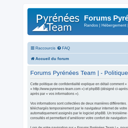
Forums Pyré
Randos | Hébergement 
Raccourcis
FAQ
Accueil du forum
Forums Pyrénées Team | - Politique 
Cette politique de confidentialité explique en détail comment «
« http://www.pyrenees-team.com ») et phpBB (désigné ci-après par
après par « vos informations »).
Vos informations sont collectées de deux manières différentes.
téléchargés temporairement par le navigateur internet de votre 
automatiquement assignés par le logiciel phpBB. Un troisième co
consultés et permettant d’améliorer votre confort de navigation e
Lors de votre navigation sur « Forums Pyrénées Team | », nou