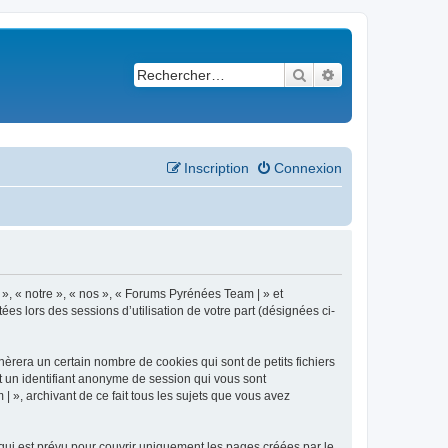
Rechercher
Recherche avancé
Inscription
Connexion
 », « notre », « nos », « Forums Pyrénées Team | » et
es lors des sessions d’utilisation de votre part (désignées ci-
èrera un certain nombre de cookies qui sont de petits fichiers
et un identifiant anonyme de session qui vous sont
 », archivant de ce fait tous les sujets que vous avez
ui est prévu pour couvrir uniquement les pages créées par le