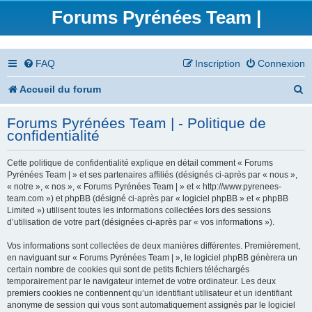
Forums Pyrénées Team |
FAQ
Inscription
Connexion
R
Accueil du forum
e
Forums Pyrénées Team | - Politique de
c
confidentialité
h
Cette politique de confidentialité explique en détail comment « Forums
e
Pyrénées Team | » et ses partenaires affiliés (désignés ci-après par « nous »,
« notre », « nos », « Forums Pyrénées Team | » et « http://www.pyrenees-
r
team.com ») et phpBB (désigné ci-après par « logiciel phpBB » et « phpBB
Limited ») utilisent toutes les informations collectées lors des sessions
c
d’utilisation de votre part (désignées ci-après par « vos informations »).
h
Vos informations sont collectées de deux manières différentes. Premièrement,
en naviguant sur « Forums Pyrénées Team | », le logiciel phpBB génèrera un
e
certain nombre de cookies qui sont de petits fichiers téléchargés
temporairement par le navigateur internet de votre ordinateur. Les deux
r
premiers cookies ne contiennent qu’un identifiant utilisateur et un identifiant
anonyme de session qui vous sont automatiquement assignés par le logiciel