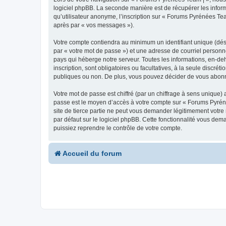
logiciel phpBB. La seconde manière est de récupérer les infor
qu’utilisateur anonyme, l’inscription sur « Forums Pyrénées Tea
après par « vos messages »).
Votre compte contiendra au minimum un identifiant unique (dés
par « votre mot de passe ») et une adresse de courriel personn
pays qui héberge notre serveur. Toutes les informations, en-deh
inscription, sont obligatoires ou facultatives, à la seule disc
publiques ou non. De plus, vous pouvez décider de vous abonner
Votre mot de passe est chiffré (par un chiffrage à sens unique) 
passe est le moyen d’accès à votre compte sur « Forums Pyrén
site de tierce partie ne peut vous demander légitimement votre
par défaut sur le logiciel phpBB. Cette fonctionnalité vous dem
puissiez reprendre le contrôle de votre compte.
Accueil du forum