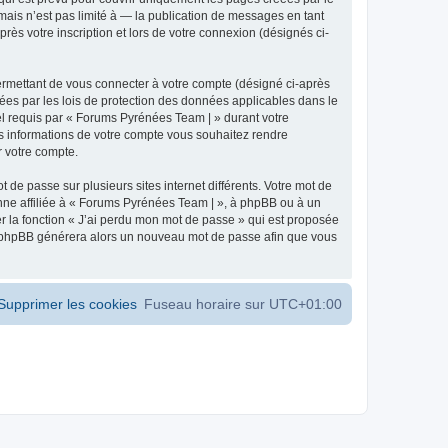
ais n’est pas limité à — la publication de messages en tant
ès votre inscription et lors de votre connexion (désignés ci-
ermettant de vous connecter à votre compte (désigné ci-après
ées par les lois de protection des données applicables dans le
iel requis par « Forums Pyrénées Team | » durant votre
les informations de votre compte vous souhaitez rendre
r votre compte.
 de passe sur plusieurs sites internet différents. Votre mot de
ne affiliée à « Forums Pyrénées Team | », à phpBB ou à un
er la fonction « J’ai perdu mon mot de passe » qui est proposée
ciel phpBB générera alors un nouveau mot de passe afin que vous
Supprimer les cookies
Fuseau horaire sur
UTC+01:00