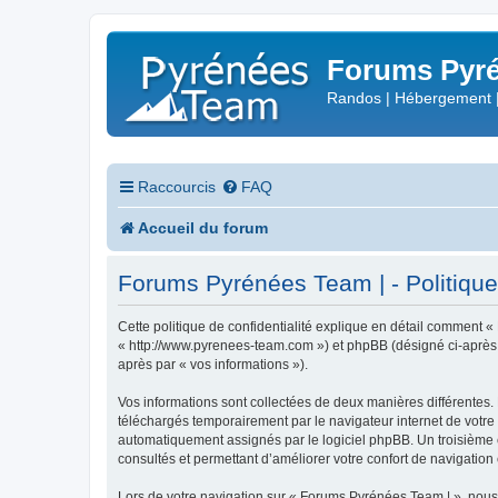
Forums Pyré
Randos | Hébergement 
Raccourcis
FAQ
Accueil du forum
Forums Pyrénées Team | - Politique 
Cette politique de confidentialité explique en détail comment «
« http://www.pyrenees-team.com ») et phpBB (désigné ci-après par
après par « vos informations »).
Vos informations sont collectées de deux manières différentes.
téléchargés temporairement par le navigateur internet de votre 
automatiquement assignés par le logiciel phpBB. Un troisième co
consultés et permettant d’améliorer votre confort de navigation e
Lors de votre navigation sur « Forums Pyrénées Team | », nou