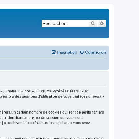
Rechercher
Recherche avancé
Inscription
Connexion
 », « notre », « nos », « Forums Pyrénées Team | » et
es lors des sessions d’utilisation de votre part (désignées ci-
èrera un certain nombre de cookies qui sont de petits fichiers
et un identifiant anonyme de session qui vous sont
 », archivant de ce fait tous les sujets que vous avez
ui est prévu pour couvrir uniquement les pages créées par le