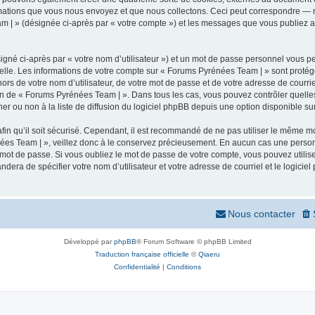
mations que vous nous envoyez et que nous collectons. Ceci peut correspondre — m
m | » (désignée ci-après par « votre compte ») et les messages que vous publiez apr
igné ci-après par « votre nom d’utilisateur ») et un mot de passe personnel vous p
elle. Les informations de votre compte sur « Forums Pyrénées Team | » sont protég
ors de votre nom d’utilisateur, de votre mot de passe et de votre adresse de courr
rétion de « Forums Pyrénées Team | ». Dans tous les cas, vous pouvez contrôler quel
 ou non à la liste de diffusion du logiciel phpBB depuis une option disponible su
afin qu’il soit sécurisé. Cependant, il est recommandé de ne pas utiliser le même mot
ées Team | », veillez donc à le conservez précieusement. En aucun cas une person
 mot de passe. Si vous oubliez le mot de passe de votre compte, vous pouvez utilis
andera de spécifier votre nom d’utilisateur et votre adresse de courriel et le logi
Nous contacter
Développé par
phpBB
® Forum Software © phpBB Limited
Traduction française officielle
©
Qiaeru
Confidentialité
|
Conditions