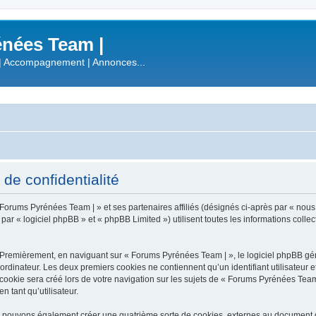
nées Team |
| Accompagnement | Annonces...
de confidentialité
 Forums Pyrénées Team | » et ses partenaires affiliés (désignés ci-après par « nous
 « logiciel phpBB » et « phpBB Limited ») utilisent toutes les informations collecté
 Premièrement, en naviguant sur « Forums Pyrénées Team | », le logiciel phpBB gén
ordinateur. Les deux premiers cookies ne contiennent qu’un identifiant utilisateur 
okie sera créé lors de votre navigation sur les sujets de « Forums Pyrénées Team |
n tant qu’utilisateur.
s pouvons également créer une quatrième sorte de cookies, externes au document q