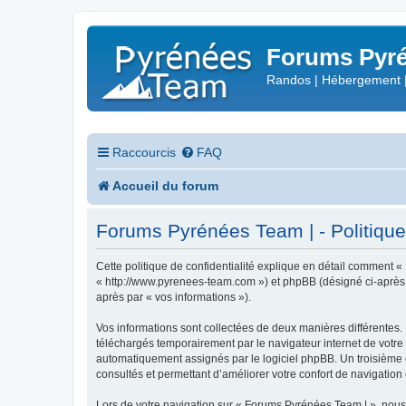
Forums Pyré
Randos | Hébergement 
Raccourcis
FAQ
Accueil du forum
Forums Pyrénées Team | - Politique 
Cette politique de confidentialité explique en détail comment «
« http://www.pyrenees-team.com ») et phpBB (désigné ci-après par
après par « vos informations »).
Vos informations sont collectées de deux manières différentes.
téléchargés temporairement par le navigateur internet de votre 
automatiquement assignés par le logiciel phpBB. Un troisième co
consultés et permettant d’améliorer votre confort de navigation e
Lors de votre navigation sur « Forums Pyrénées Team | », nou