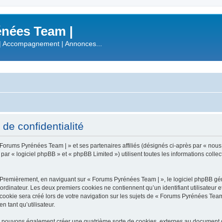
nées Team |
| Accompagnement | Annonces...
de confidentialité
 Forums Pyrénées Team | » et ses partenaires affiliés (désignés ci-après par « nous
 « logiciel phpBB » et « phpBB Limited ») utilisent toutes les informations collecté
 Premièrement, en naviguant sur « Forums Pyrénées Team | », le logiciel phpBB gén
ordinateur. Les deux premiers cookies ne contiennent qu’un identifiant utilisateur 
okie sera créé lors de votre navigation sur les sujets de « Forums Pyrénées Team |
n tant qu’utilisateur.
s pouvons également créer une quatrième sorte de cookies, externes au document q