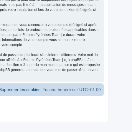
ais n’est pas limité à — la publication de messages en tant
ès votre inscription et lors de votre connexion (désignés ci-
ermettant de vous connecter à votre compte (désigné ci-après
ées par les lois de protection des données applicables dans le
iel requis par « Forums Pyrénées Team | » durant votre
les informations de votre compte vous souhaitez rendre
r votre compte.
 de passe sur plusieurs sites internet différents. Votre mot de
ne affiliée à « Forums Pyrénées Team | », à phpBB ou à un
er la fonction « J’ai perdu mon mot de passe » qui est proposée
ciel phpBB générera alors un nouveau mot de passe afin que vous
Supprimer les cookies
Fuseau horaire sur
UTC+01:00