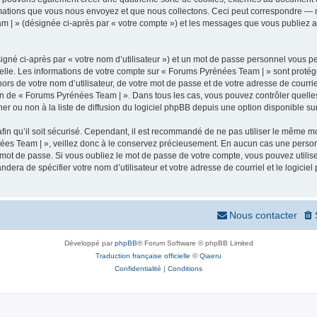
mations que vous nous envoyez et que nous collectons. Ceci peut correspondre — m
m | » (désignée ci-après par « votre compte ») et les messages que vous publiez apr
igné ci-après par « votre nom d’utilisateur ») et un mot de passe personnel vous p
elle. Les informations de votre compte sur « Forums Pyrénées Team | » sont protég
ors de votre nom d’utilisateur, de votre mot de passe et de votre adresse de courr
rétion de « Forums Pyrénées Team | ». Dans tous les cas, vous pouvez contrôler quel
 ou non à la liste de diffusion du logiciel phpBB depuis une option disponible su
afin qu’il soit sécurisé. Cependant, il est recommandé de ne pas utiliser le même mot
ées Team | », veillez donc à le conservez précieusement. En aucun cas une person
 mot de passe. Si vous oubliez le mot de passe de votre compte, vous pouvez utilis
andera de spécifier votre nom d’utilisateur et votre adresse de courriel et le logi
Nous contacter
Développé par
phpBB
® Forum Software © phpBB Limited
Traduction française officielle
©
Qiaeru
Confidentialité
|
Conditions