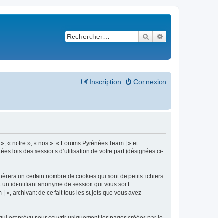
Rechercher
Recherche avancé
Inscription
Connexion
 », « notre », « nos », « Forums Pyrénées Team | » et
es lors des sessions d’utilisation de votre part (désignées ci-
èrera un certain nombre de cookies qui sont de petits fichiers
et un identifiant anonyme de session qui vous sont
 », archivant de ce fait tous les sujets que vous avez
ui est prévu pour couvrir uniquement les pages créées par le