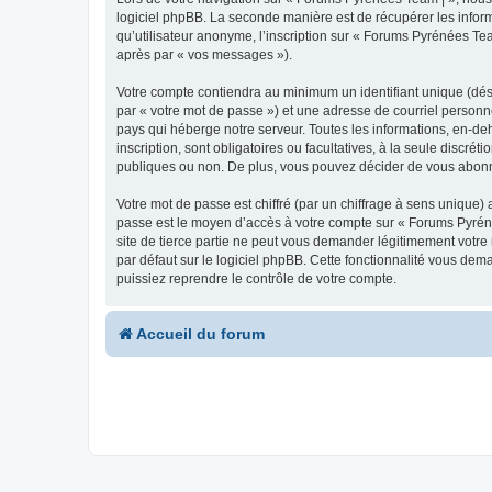
logiciel phpBB. La seconde manière est de récupérer les infor
qu’utilisateur anonyme, l’inscription sur « Forums Pyrénées Tea
après par « vos messages »).
Votre compte contiendra au minimum un identifiant unique (dés
par « votre mot de passe ») et une adresse de courriel personn
pays qui héberge notre serveur. Toutes les informations, en-deh
inscription, sont obligatoires ou facultatives, à la seule disc
publiques ou non. De plus, vous pouvez décider de vous abonner
Votre mot de passe est chiffré (par un chiffrage à sens unique) 
passe est le moyen d’accès à votre compte sur « Forums Pyrén
site de tierce partie ne peut vous demander légitimement votre
par défaut sur le logiciel phpBB. Cette fonctionnalité vous dem
puissiez reprendre le contrôle de votre compte.
Accueil du forum