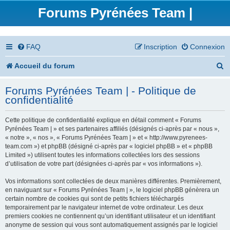
Forums Pyrénées Team |
FAQ
Inscription
Connexion
R
Accueil du forum
e
Forums Pyrénées Team | - Politique de
c
confidentialité
h
Cette politique de confidentialité explique en détail comment « Forums
e
Pyrénées Team | » et ses partenaires affiliés (désignés ci-après par « nous »,
« notre », « nos », « Forums Pyrénées Team | » et « http://www.pyrenees-
r
team.com ») et phpBB (désigné ci-après par « logiciel phpBB » et « phpBB
Limited ») utilisent toutes les informations collectées lors des sessions
c
d’utilisation de votre part (désignées ci-après par « vos informations »).
h
Vos informations sont collectées de deux manières différentes. Premièrement,
en naviguant sur « Forums Pyrénées Team | », le logiciel phpBB génèrera un
e
certain nombre de cookies qui sont de petits fichiers téléchargés
temporairement par le navigateur internet de votre ordinateur. Les deux
r
premiers cookies ne contiennent qu’un identifiant utilisateur et un identifiant
anonyme de session qui vous sont automatiquement assignés par le logiciel