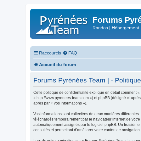
Forums Pyré
Randos | Hébergement 
Raccourcis
FAQ
Accueil du forum
Forums Pyrénées Team | - Politique 
Cette politique de confidentialité explique en détail comment «
« http://www.pyrenees-team.com ») et phpBB (désigné ci-après par
après par « vos informations »).
Vos informations sont collectées de deux manières différentes.
téléchargés temporairement par le navigateur internet de votre 
automatiquement assignés par le logiciel phpBB. Un troisième co
consultés et permettant d’améliorer votre confort de navigation e
Lors de votre navigation sur « Forums Pyrénées Team | », nou