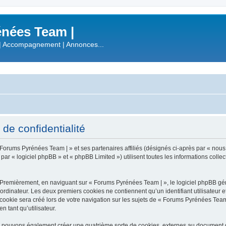
nées Team |
| Accompagnement | Annonces...
de confidentialité
 Forums Pyrénées Team | » et ses partenaires affiliés (désignés ci-après par « nous
 « logiciel phpBB » et « phpBB Limited ») utilisent toutes les informations collecté
 Premièrement, en naviguant sur « Forums Pyrénées Team | », le logiciel phpBB gén
ordinateur. Les deux premiers cookies ne contiennent qu’un identifiant utilisateur 
okie sera créé lors de votre navigation sur les sujets de « Forums Pyrénées Team |
n tant qu’utilisateur.
s pouvons également créer une quatrième sorte de cookies, externes au document q