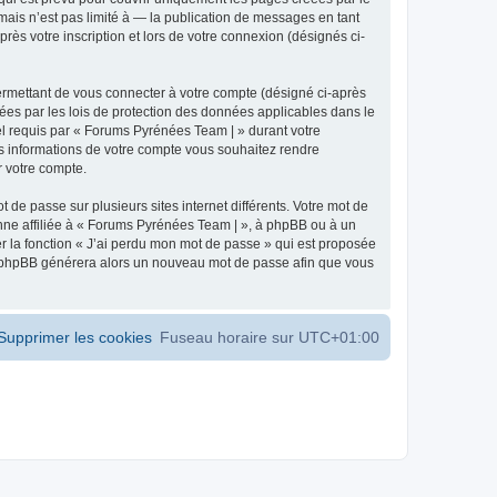
ais n’est pas limité à — la publication de messages en tant
ès votre inscription et lors de votre connexion (désignés ci-
ermettant de vous connecter à votre compte (désigné ci-après
ées par les lois de protection des données applicables dans le
iel requis par « Forums Pyrénées Team | » durant votre
les informations de votre compte vous souhaitez rendre
r votre compte.
 de passe sur plusieurs sites internet différents. Votre mot de
ne affiliée à « Forums Pyrénées Team | », à phpBB ou à un
er la fonction « J’ai perdu mon mot de passe » qui est proposée
ciel phpBB générera alors un nouveau mot de passe afin que vous
Supprimer les cookies
Fuseau horaire sur
UTC+01:00