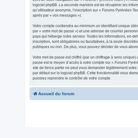
logiciel phpBB. La seconde manière est de récupérer les infor
qu’utilisateur anonyme, l’inscription sur « Forums Pyrénées Tea
après par « vos messages »).
Votre compte contiendra au minimum un identifiant unique (dés
par « votre mot de passe ») et une adresse de courriel personn
pays qui héberge notre serveur. Toutes les informations, en-deh
inscription, sont obligatoires ou facultatives, à la seule disc
publiques ou non. De plus, vous pouvez décider de vous abonner
Votre mot de passe est chiffré (par un chiffrage à sens unique) 
passe est le moyen d’accès à votre compte sur « Forums Pyrén
site de tierce partie ne peut vous demander légitimement votre
par défaut sur le logiciel phpBB. Cette fonctionnalité vous dem
puissiez reprendre le contrôle de votre compte.
Accueil du forum