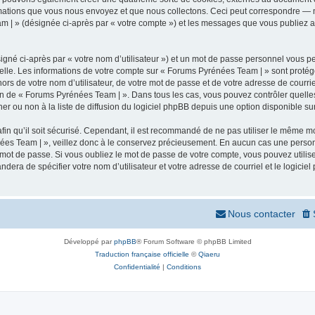
mations que vous nous envoyez et que nous collectons. Ceci peut correspondre — m
m | » (désignée ci-après par « votre compte ») et les messages que vous publiez apr
igné ci-après par « votre nom d’utilisateur ») et un mot de passe personnel vous p
elle. Les informations de votre compte sur « Forums Pyrénées Team | » sont protég
ors de votre nom d’utilisateur, de votre mot de passe et de votre adresse de courr
rétion de « Forums Pyrénées Team | ». Dans tous les cas, vous pouvez contrôler quel
 ou non à la liste de diffusion du logiciel phpBB depuis une option disponible su
afin qu’il soit sécurisé. Cependant, il est recommandé de ne pas utiliser le même mot
ées Team | », veillez donc à le conservez précieusement. En aucun cas une person
 mot de passe. Si vous oubliez le mot de passe de votre compte, vous pouvez utilis
andera de spécifier votre nom d’utilisateur et votre adresse de courriel et le logi
Nous contacter
Développé par
phpBB
® Forum Software © phpBB Limited
Traduction française officielle
©
Qiaeru
Confidentialité
|
Conditions