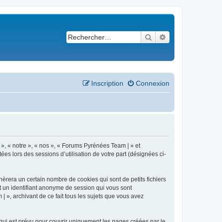
Rechercher
Recherche avancé
Inscription
Connexion
 », « notre », « nos », « Forums Pyrénées Team | » et
es lors des sessions d’utilisation de votre part (désignées ci-
èrera un certain nombre de cookies qui sont de petits fichiers
et un identifiant anonyme de session qui vous sont
 », archivant de ce fait tous les sujets que vous avez
ui est prévu pour couvrir uniquement les pages créées par le