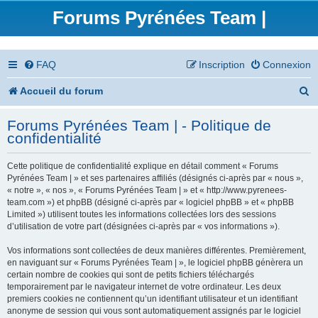
Forums Pyrénées Team |
FAQ
Inscription
Connexion
R
Accueil du forum
e
Forums Pyrénées Team | - Politique de
c
confidentialité
h
Cette politique de confidentialité explique en détail comment « Forums
e
Pyrénées Team | » et ses partenaires affiliés (désignés ci-après par « nous »,
« notre », « nos », « Forums Pyrénées Team | » et « http://www.pyrenees-
r
team.com ») et phpBB (désigné ci-après par « logiciel phpBB » et « phpBB
Limited ») utilisent toutes les informations collectées lors des sessions
c
d’utilisation de votre part (désignées ci-après par « vos informations »).
h
Vos informations sont collectées de deux manières différentes. Premièrement,
en naviguant sur « Forums Pyrénées Team | », le logiciel phpBB génèrera un
e
certain nombre de cookies qui sont de petits fichiers téléchargés
temporairement par le navigateur internet de votre ordinateur. Les deux
r
premiers cookies ne contiennent qu’un identifiant utilisateur et un identifiant
anonyme de session qui vous sont automatiquement assignés par le logiciel