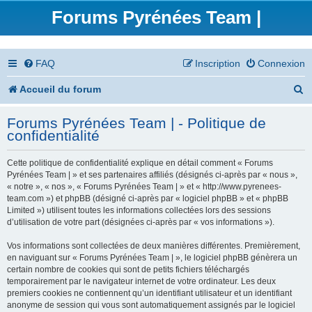
Forums Pyrénées Team |
FAQ
Inscription
Connexion
R
Accueil du forum
e
Forums Pyrénées Team | - Politique de
c
confidentialité
h
Cette politique de confidentialité explique en détail comment « Forums
e
Pyrénées Team | » et ses partenaires affiliés (désignés ci-après par « nous »,
« notre », « nos », « Forums Pyrénées Team | » et « http://www.pyrenees-
r
team.com ») et phpBB (désigné ci-après par « logiciel phpBB » et « phpBB
Limited ») utilisent toutes les informations collectées lors des sessions
c
d’utilisation de votre part (désignées ci-après par « vos informations »).
h
Vos informations sont collectées de deux manières différentes. Premièrement,
en naviguant sur « Forums Pyrénées Team | », le logiciel phpBB génèrera un
e
certain nombre de cookies qui sont de petits fichiers téléchargés
temporairement par le navigateur internet de votre ordinateur. Les deux
r
premiers cookies ne contiennent qu’un identifiant utilisateur et un identifiant
anonyme de session qui vous sont automatiquement assignés par le logiciel