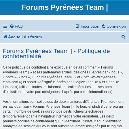
Forums Pyrénées Team |
FAQ
Inscription
Connexion
R
Accueil du forum
e
Forums Pyrénées Team | - Politique de
c
confidentialité
h
Cette politique de confidentialité explique en détail comment « Forums
e
Pyrénées Team | » et ses partenaires affiliés (désignés ci-après par « nous »,
« notre », « nos », « Forums Pyrénées Team | » et « http://www.pyrenees-
r
team.com ») et phpBB (désigné ci-après par « logiciel phpBB » et « phpBB
Limited ») utilisent toutes les informations collectées lors des sessions
c
d’utilisation de votre part (désignées ci-après par « vos informations »).
h
Vos informations sont collectées de deux manières différentes. Premièrement,
en naviguant sur « Forums Pyrénées Team | », le logiciel phpBB génèrera un
e
certain nombre de cookies qui sont de petits fichiers téléchargés
temporairement par le navigateur internet de votre ordinateur. Les deux
r
premiers cookies ne contiennent qu’un identifiant utilisateur et un identifiant
anonyme de session qui vous sont automatiquement assignés par le logiciel