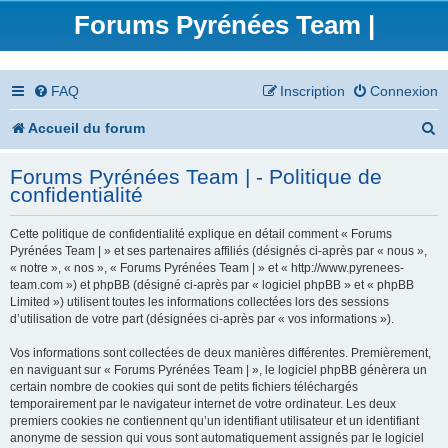
Forums Pyrénées Team |
FAQ
Inscription
Connexion
R
Accueil du forum
e
Forums Pyrénées Team | - Politique de
c
confidentialité
h
Cette politique de confidentialité explique en détail comment « Forums
e
Pyrénées Team | » et ses partenaires affiliés (désignés ci-après par « nous »,
« notre », « nos », « Forums Pyrénées Team | » et « http://www.pyrenees-
r
team.com ») et phpBB (désigné ci-après par « logiciel phpBB » et « phpBB
Limited ») utilisent toutes les informations collectées lors des sessions
c
d’utilisation de votre part (désignées ci-après par « vos informations »).
h
Vos informations sont collectées de deux manières différentes. Premièrement,
en naviguant sur « Forums Pyrénées Team | », le logiciel phpBB génèrera un
e
certain nombre de cookies qui sont de petits fichiers téléchargés
temporairement par le navigateur internet de votre ordinateur. Les deux
r
premiers cookies ne contiennent qu’un identifiant utilisateur et un identifiant
anonyme de session qui vous sont automatiquement assignés par le logiciel