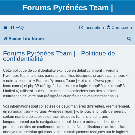
Forums Pyrénées Team |
FAQ
Inscription
Connexion
R
Accueil du forum
e
Forums Pyrénées Team | - Politique de
c
confidentialité
h
Cette politique de confidentialité explique en détail comment « Forums
e
Pyrénées Team | » et ses partenaires affiliés (désignés ci-après par « nous »,
« notre », « nos », « Forums Pyrénées Team | » et « http://www.pyrenees-
r
team.com ») et phpBB (désigné ci-après par « logiciel phpBB » et « phpBB
Limited ») utilisent toutes les informations collectées lors des sessions
c
d’utilisation de votre part (désignées ci-après par « vos informations »).
h
Vos informations sont collectées de deux manières différentes. Premièrement,
en naviguant sur « Forums Pyrénées Team | », le logiciel phpBB génèrera un
e
certain nombre de cookies qui sont de petits fichiers téléchargés
temporairement par le navigateur internet de votre ordinateur. Les deux
r
premiers cookies ne contiennent qu’un identifiant utilisateur et un identifiant
anonyme de session qui vous sont automatiquement assignés par le logiciel