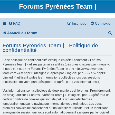
Forums Pyrénées Team |
FAQ
Inscription
Connexion
R
Accueil du forum
e
Forums Pyrénées Team | - Politique de
c
confidentialité
h
Cette politique de confidentialité explique en détail comment « Forums
e
Pyrénées Team | » et ses partenaires affiliés (désignés ci-après par « nous »,
« notre », « nos », « Forums Pyrénées Team | » et « http://www.pyrenees-
r
team.com ») et phpBB (désigné ci-après par « logiciel phpBB » et « phpBB
Limited ») utilisent toutes les informations collectées lors des sessions
c
d’utilisation de votre part (désignées ci-après par « vos informations »).
h
Vos informations sont collectées de deux manières différentes. Premièrement,
en naviguant sur « Forums Pyrénées Team | », le logiciel phpBB génèrera un
e
certain nombre de cookies qui sont de petits fichiers téléchargés
temporairement par le navigateur internet de votre ordinateur. Les deux
r
premiers cookies ne contiennent qu’un identifiant utilisateur et un identifiant
anonyme de session qui vous sont automatiquement assignés par le logiciel