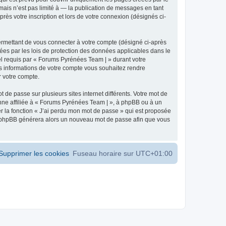
ais n’est pas limité à — la publication de messages en tant
ès votre inscription et lors de votre connexion (désignés ci-
ermettant de vous connecter à votre compte (désigné ci-après
ées par les lois de protection des données applicables dans le
iel requis par « Forums Pyrénées Team | » durant votre
les informations de votre compte vous souhaitez rendre
r votre compte.
 de passe sur plusieurs sites internet différents. Votre mot de
ne affiliée à « Forums Pyrénées Team | », à phpBB ou à un
er la fonction « J’ai perdu mon mot de passe » qui est proposée
ciel phpBB générera alors un nouveau mot de passe afin que vous
Supprimer les cookies
Fuseau horaire sur
UTC+01:00