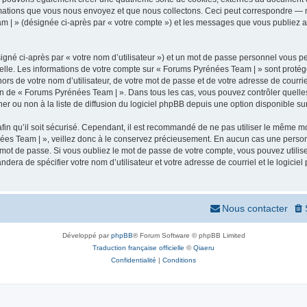
mations que vous nous envoyez et que nous collectons. Ceci peut correspondre — m
m | » (désignée ci-après par « votre compte ») et les messages que vous publiez apr
igné ci-après par « votre nom d’utilisateur ») et un mot de passe personnel vous p
elle. Les informations de votre compte sur « Forums Pyrénées Team | » sont protég
ors de votre nom d’utilisateur, de votre mot de passe et de votre adresse de courr
rétion de « Forums Pyrénées Team | ». Dans tous les cas, vous pouvez contrôler quel
 ou non à la liste de diffusion du logiciel phpBB depuis une option disponible su
afin qu’il soit sécurisé. Cependant, il est recommandé de ne pas utiliser le même mot
ées Team | », veillez donc à le conservez précieusement. En aucun cas une person
 mot de passe. Si vous oubliez le mot de passe de votre compte, vous pouvez utilis
andera de spécifier votre nom d’utilisateur et votre adresse de courriel et le logi
Nous contacter
Développé par
phpBB
® Forum Software © phpBB Limited
Traduction française officielle
©
Qiaeru
Confidentialité
|
Conditions