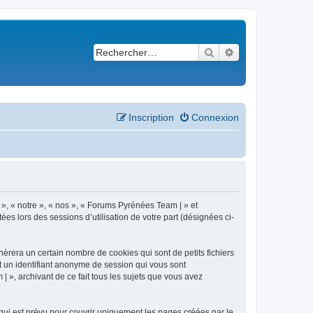
Rechercher
Recherche avancé
Inscription
Connexion
 », « notre », « nos », « Forums Pyrénées Team | » et
es lors des sessions d’utilisation de votre part (désignées ci-
èrera un certain nombre de cookies qui sont de petits fichiers
et un identifiant anonyme de session qui vous sont
 », archivant de ce fait tous les sujets que vous avez
ui est prévu pour couvrir uniquement les pages créées par le