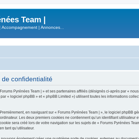
nées Team |
| Accompagnement | Annonces...
de confidentialité
 Forums Pyrénées Team | » et ses partenaires affiliés (désignés ci-après par « nous
 « logiciel phpBB » et « phpBB Limited ») utilisent toutes les informations collecté
 Premièrement, en naviguant sur « Forums Pyrénées Team | », le logiciel phpBB gén
ordinateur. Les deux premiers cookies ne contiennent qu’un identifiant utilisateur 
okie sera créé lors de votre navigation sur les sujets de « Forums Pyrénées Team |
n tant qu’utilisateur.
s pouvons également créer une quatrième sorte de cookies, externes au document q