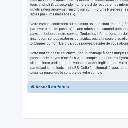
logiciel phpBB. La seconde manière est de récupérer les infor
qu’utilisateur anonyme, l’inscription sur « Forums Pyrénées Tea
après par « vos messages »).
Votre compte contiendra au minimum un identifiant unique (dés
par « votre mot de passe ») et une adresse de courriel personn
pays qui héberge notre serveur. Toutes les informations, en-deh
inscription, sont obligatoires ou facultatives, à la seule disc
publiques ou non. De plus, vous pouvez décider de vous abonner
Votre mot de passe est chiffré (par un chiffrage à sens unique) 
passe est le moyen d’accès à votre compte sur « Forums Pyrén
site de tierce partie ne peut vous demander légitimement votre
par défaut sur le logiciel phpBB. Cette fonctionnalité vous dem
puissiez reprendre le contrôle de votre compte.
Accueil du forum