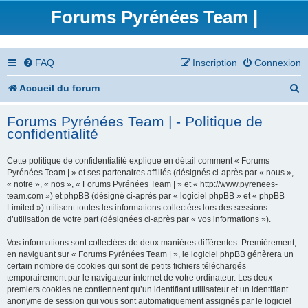
Forums Pyrénées Team |
FAQ
Inscription
Connexion
R
Accueil du forum
e
Forums Pyrénées Team | - Politique de
c
confidentialité
h
Cette politique de confidentialité explique en détail comment « Forums
e
Pyrénées Team | » et ses partenaires affiliés (désignés ci-après par « nous »,
« notre », « nos », « Forums Pyrénées Team | » et « http://www.pyrenees-
r
team.com ») et phpBB (désigné ci-après par « logiciel phpBB » et « phpBB
Limited ») utilisent toutes les informations collectées lors des sessions
c
d’utilisation de votre part (désignées ci-après par « vos informations »).
h
Vos informations sont collectées de deux manières différentes. Premièrement,
en naviguant sur « Forums Pyrénées Team | », le logiciel phpBB génèrera un
e
certain nombre de cookies qui sont de petits fichiers téléchargés
temporairement par le navigateur internet de votre ordinateur. Les deux
r
premiers cookies ne contiennent qu’un identifiant utilisateur et un identifiant
anonyme de session qui vous sont automatiquement assignés par le logiciel