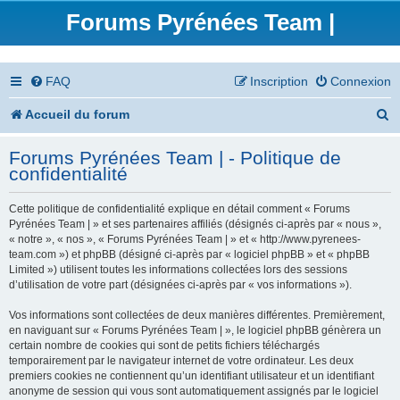
Forums Pyrénées Team |
FAQ
Inscription
Connexion
R
Accueil du forum
e
Forums Pyrénées Team | - Politique de
c
confidentialité
h
Cette politique de confidentialité explique en détail comment « Forums
e
Pyrénées Team | » et ses partenaires affiliés (désignés ci-après par « nous »,
« notre », « nos », « Forums Pyrénées Team | » et « http://www.pyrenees-
r
team.com ») et phpBB (désigné ci-après par « logiciel phpBB » et « phpBB
Limited ») utilisent toutes les informations collectées lors des sessions
c
d’utilisation de votre part (désignées ci-après par « vos informations »).
h
Vos informations sont collectées de deux manières différentes. Premièrement,
en naviguant sur « Forums Pyrénées Team | », le logiciel phpBB génèrera un
e
certain nombre de cookies qui sont de petits fichiers téléchargés
temporairement par le navigateur internet de votre ordinateur. Les deux
r
premiers cookies ne contiennent qu’un identifiant utilisateur et un identifiant
anonyme de session qui vous sont automatiquement assignés par le logiciel