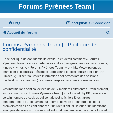
Forums Pyrénées Team |
FAQ
Inscription
Connexion
R
Accueil du forum
e
Forums Pyrénées Team | - Politique de
c
confidentialité
h
Cette politique de confidentialité explique en détail comment « Forums
e
Pyrénées Team | » et ses partenaires affiliés (désignés ci-après par « nous »,
« notre », « nos », « Forums Pyrénées Team | » et « http://www.pyrenees-
r
team.com ») et phpBB (désigné ci-après par « logiciel phpBB » et « phpBB
Limited ») utilisent toutes les informations collectées lors des sessions
c
d’utilisation de votre part (désignées ci-après par « vos informations »).
h
Vos informations sont collectées de deux manières différentes. Premièrement,
en naviguant sur « Forums Pyrénées Team | », le logiciel phpBB génèrera un
e
certain nombre de cookies qui sont de petits fichiers téléchargés
temporairement par le navigateur internet de votre ordinateur. Les deux
r
premiers cookies ne contiennent qu’un identifiant utilisateur et un identifiant
anonyme de session qui vous sont automatiquement assignés par le logiciel