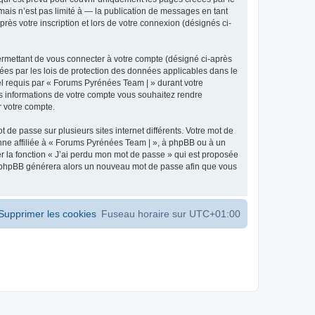
ais n’est pas limité à — la publication de messages en tant
ès votre inscription et lors de votre connexion (désignés ci-
ermettant de vous connecter à votre compte (désigné ci-après
ées par les lois de protection des données applicables dans le
iel requis par « Forums Pyrénées Team | » durant votre
les informations de votre compte vous souhaitez rendre
r votre compte.
 de passe sur plusieurs sites internet différents. Votre mot de
ne affiliée à « Forums Pyrénées Team | », à phpBB ou à un
er la fonction « J’ai perdu mon mot de passe » qui est proposée
ciel phpBB générera alors un nouveau mot de passe afin que vous
Supprimer les cookies
Fuseau horaire sur
UTC+01:00