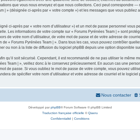
mations que vous nous envoyez et que nous collectons. Ceci peut correspondre — m
m | » (désignée ci-après par « votre compte ») et les messages que vous publiez apr
igné ci-après par « votre nom d’utilisateur ») et un mot de passe personnel vous p
elle. Les informations de votre compte sur « Forums Pyrénées Team | » sont protég
ors de votre nom d’utilisateur, de votre mot de passe et de votre adresse de courr
rétion de « Forums Pyrénées Team | ». Dans tous les cas, vous pouvez contrôler quel
 ou non à la liste de diffusion du logiciel phpBB depuis une option disponible su
afin qu’il soit sécurisé. Cependant, il est recommandé de ne pas utiliser le même mot
ées Team | », veillez donc à le conservez précieusement. En aucun cas une person
 mot de passe. Si vous oubliez le mot de passe de votre compte, vous pouvez utilis
andera de spécifier votre nom d’utilisateur et votre adresse de courriel et le logi
Nous contacter
Développé par
phpBB
® Forum Software © phpBB Limited
Traduction française officielle
©
Qiaeru
Confidentialité
|
Conditions