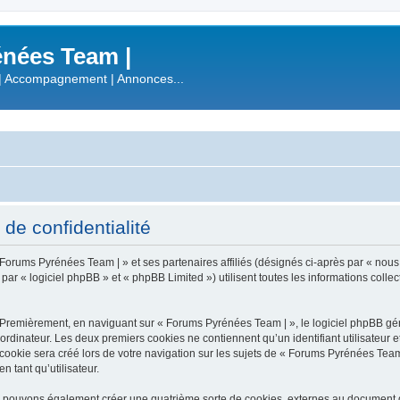
nées Team |
| Accompagnement | Annonces...
de confidentialité
 Forums Pyrénées Team | » et ses partenaires affiliés (désignés ci-après par « nous
 « logiciel phpBB » et « phpBB Limited ») utilisent toutes les informations collecté
 Premièrement, en naviguant sur « Forums Pyrénées Team | », le logiciel phpBB gén
ordinateur. Les deux premiers cookies ne contiennent qu’un identifiant utilisateur 
okie sera créé lors de votre navigation sur les sujets de « Forums Pyrénées Team |
n tant qu’utilisateur.
s pouvons également créer une quatrième sorte de cookies, externes au document q