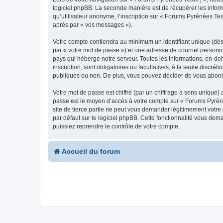
logiciel phpBB. La seconde manière est de récupérer les infor
qu’utilisateur anonyme, l’inscription sur « Forums Pyrénées Tea
après par « vos messages »).
Votre compte contiendra au minimum un identifiant unique (dés
par « votre mot de passe ») et une adresse de courriel personn
pays qui héberge notre serveur. Toutes les informations, en-deh
inscription, sont obligatoires ou facultatives, à la seule disc
publiques ou non. De plus, vous pouvez décider de vous abonner
Votre mot de passe est chiffré (par un chiffrage à sens unique) 
passe est le moyen d’accès à votre compte sur « Forums Pyrén
site de tierce partie ne peut vous demander légitimement votre
par défaut sur le logiciel phpBB. Cette fonctionnalité vous dem
puissiez reprendre le contrôle de votre compte.
Accueil du forum