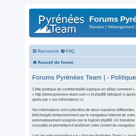
Forums Pyré
Randos | Hébergement 
Raccourcis
FAQ
Accueil du forum
Forums Pyrénées Team | - Politique 
Cette politique de confidentialité explique en détail comment «
« http://www.pyrenees-team.com ») et phpBB (désigné ci-après par
après par « vos informations »).
Vos informations sont collectées de deux manières différentes.
téléchargés temporairement par le navigateur internet de votre 
automatiquement assignés par le logiciel phpBB. Un troisième co
consultés et permettant d’améliorer votre confort de navigation e
Lors de votre navigation sur « Forums Pyrénées Team | », nou