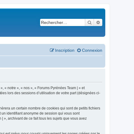
Rechercher
Recherche avancé
Inscription
Connexion
 », « notre », « nos », « Forums Pyrénées Team | » et
es lors des sessions d’utilisation de votre part (désignées ci-
èrera un certain nombre de cookies qui sont de petits fichiers
et un identifiant anonyme de session qui vous sont
 », archivant de ce fait tous les sujets que vous avez
ui est prévu pour couvrir uniquement les pages créées par le