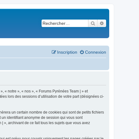
Rechercher
Recherche avancé
Inscription
Connexion
 », « notre », « nos », « Forums Pyrénées Team | » et
es lors des sessions d’utilisation de votre part (désignées ci-
èrera un certain nombre de cookies qui sont de petits fichiers
et un identifiant anonyme de session qui vous sont
 », archivant de ce fait tous les sujets que vous avez
ui est prévu pour couvrir uniquement les pages créées par le