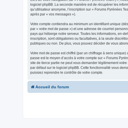
logiciel phpBB. La seconde manière est de récupérer les infor
qu’utilisateur anonyme, l’inscription sur « Forums Pyrénées Tea
après par « vos messages »).
Votre compte contiendra au minimum un identifiant unique (dés
par « votre mot de passe ») et une adresse de courriel personn
pays qui héberge notre serveur. Toutes les informations, en-deh
inscription, sont obligatoires ou facultatives, à la seule disc
publiques ou non. De plus, vous pouvez décider de vous abonner
Votre mot de passe est chiffré (par un chiffrage à sens unique) 
passe est le moyen d’accès à votre compte sur « Forums Pyrén
site de tierce partie ne peut vous demander légitimement votre
par défaut sur le logiciel phpBB. Cette fonctionnalité vous dem
puissiez reprendre le contrôle de votre compte.
Accueil du forum