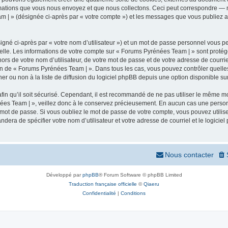
mations que vous nous envoyez et que nous collectons. Ceci peut correspondre — m
m | » (désignée ci-après par « votre compte ») et les messages que vous publiez apr
igné ci-après par « votre nom d’utilisateur ») et un mot de passe personnel vous p
elle. Les informations de votre compte sur « Forums Pyrénées Team | » sont protég
ors de votre nom d’utilisateur, de votre mot de passe et de votre adresse de courr
rétion de « Forums Pyrénées Team | ». Dans tous les cas, vous pouvez contrôler quel
 ou non à la liste de diffusion du logiciel phpBB depuis une option disponible su
afin qu’il soit sécurisé. Cependant, il est recommandé de ne pas utiliser le même mot
ées Team | », veillez donc à le conservez précieusement. En aucun cas une person
 mot de passe. Si vous oubliez le mot de passe de votre compte, vous pouvez utilis
andera de spécifier votre nom d’utilisateur et votre adresse de courriel et le logi
Nous contacter
Développé par
phpBB
® Forum Software © phpBB Limited
Traduction française officielle
©
Qiaeru
Confidentialité
|
Conditions