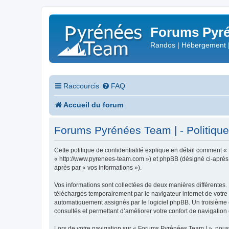
Forums Pyré
Randos | Hébergement 
Raccourcis
FAQ
Accueil du forum
Forums Pyrénées Team | - Politique 
Cette politique de confidentialité explique en détail comment «
« http://www.pyrenees-team.com ») et phpBB (désigné ci-après par
après par « vos informations »).
Vos informations sont collectées de deux manières différentes.
téléchargés temporairement par le navigateur internet de votre 
automatiquement assignés par le logiciel phpBB. Un troisième co
consultés et permettant d’améliorer votre confort de navigation e
Lors de votre navigation sur « Forums Pyrénées Team | », nou