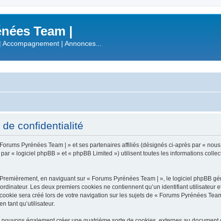
nées Team |
| Accompagnement | Annonces...
de confidentialité
 Forums Pyrénées Team | » et ses partenaires affiliés (désignés ci-après par « nous
 « logiciel phpBB » et « phpBB Limited ») utilisent toutes les informations collecté
 Premièrement, en naviguant sur « Forums Pyrénées Team | », le logiciel phpBB gén
ordinateur. Les deux premiers cookies ne contiennent qu’un identifiant utilisateur 
okie sera créé lors de votre navigation sur les sujets de « Forums Pyrénées Team |
n tant qu’utilisateur.
s pouvons également créer une quatrième sorte de cookies, externes au document q