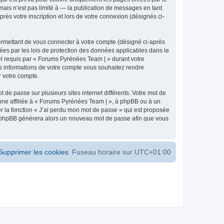
ais n’est pas limité à — la publication de messages en tant
ès votre inscription et lors de votre connexion (désignés ci-
ermettant de vous connecter à votre compte (désigné ci-après
ées par les lois de protection des données applicables dans le
iel requis par « Forums Pyrénées Team | » durant votre
les informations de votre compte vous souhaitez rendre
r votre compte.
 de passe sur plusieurs sites internet différents. Votre mot de
ne affiliée à « Forums Pyrénées Team | », à phpBB ou à un
er la fonction « J’ai perdu mon mot de passe » qui est proposée
ciel phpBB générera alors un nouveau mot de passe afin que vous
Supprimer les cookies
Fuseau horaire sur
UTC+01:00