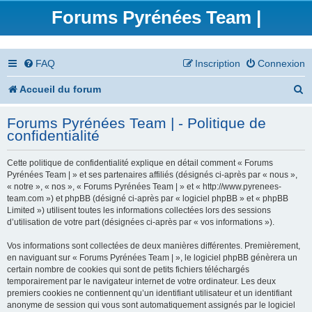
Forums Pyrénées Team |
FAQ
Inscription
Connexion
R
Accueil du forum
e
Forums Pyrénées Team | - Politique de
c
confidentialité
h
Cette politique de confidentialité explique en détail comment « Forums
e
Pyrénées Team | » et ses partenaires affiliés (désignés ci-après par « nous »,
« notre », « nos », « Forums Pyrénées Team | » et « http://www.pyrenees-
r
team.com ») et phpBB (désigné ci-après par « logiciel phpBB » et « phpBB
Limited ») utilisent toutes les informations collectées lors des sessions
c
d’utilisation de votre part (désignées ci-après par « vos informations »).
h
Vos informations sont collectées de deux manières différentes. Premièrement,
en naviguant sur « Forums Pyrénées Team | », le logiciel phpBB génèrera un
e
certain nombre de cookies qui sont de petits fichiers téléchargés
temporairement par le navigateur internet de votre ordinateur. Les deux
r
premiers cookies ne contiennent qu’un identifiant utilisateur et un identifiant
anonyme de session qui vous sont automatiquement assignés par le logiciel