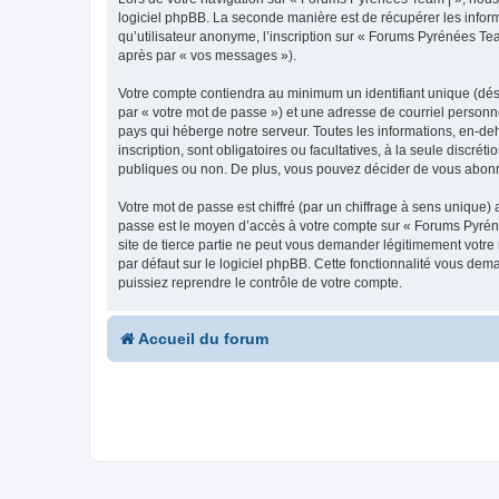
logiciel phpBB. La seconde manière est de récupérer les infor
qu’utilisateur anonyme, l’inscription sur « Forums Pyrénées Tea
après par « vos messages »).
Votre compte contiendra au minimum un identifiant unique (dés
par « votre mot de passe ») et une adresse de courriel personn
pays qui héberge notre serveur. Toutes les informations, en-deh
inscription, sont obligatoires ou facultatives, à la seule disc
publiques ou non. De plus, vous pouvez décider de vous abonner
Votre mot de passe est chiffré (par un chiffrage à sens unique) 
passe est le moyen d’accès à votre compte sur « Forums Pyrén
site de tierce partie ne peut vous demander légitimement votre
par défaut sur le logiciel phpBB. Cette fonctionnalité vous dem
puissiez reprendre le contrôle de votre compte.
Accueil du forum