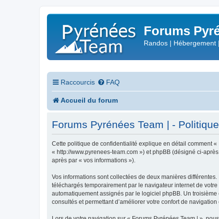
Forums Pyré
Randos | Hébergement 
Raccourcis
FAQ
Accueil du forum
Forums Pyrénées Team | - Politique 
Cette politique de confidentialité explique en détail comment «
« http://www.pyrenees-team.com ») et phpBB (désigné ci-après par
après par « vos informations »).
Vos informations sont collectées de deux manières différentes.
téléchargés temporairement par le navigateur internet de votre 
automatiquement assignés par le logiciel phpBB. Un troisième co
consultés et permettant d’améliorer votre confort de navigation e
Lors de votre navigation sur « Forums Pyrénées Team | », nou