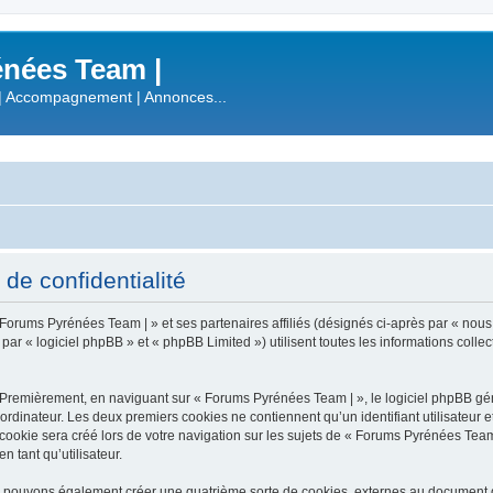
nées Team |
| Accompagnement | Annonces...
de confidentialité
 Forums Pyrénées Team | » et ses partenaires affiliés (désignés ci-après par « nous
 « logiciel phpBB » et « phpBB Limited ») utilisent toutes les informations collecté
 Premièrement, en naviguant sur « Forums Pyrénées Team | », le logiciel phpBB gén
ordinateur. Les deux premiers cookies ne contiennent qu’un identifiant utilisateur 
okie sera créé lors de votre navigation sur les sujets de « Forums Pyrénées Team |
n tant qu’utilisateur.
s pouvons également créer une quatrième sorte de cookies, externes au document q