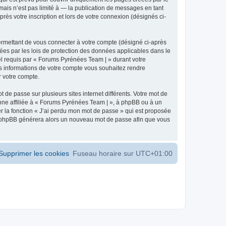
ais n’est pas limité à — la publication de messages en tant
ès votre inscription et lors de votre connexion (désignés ci-
ermettant de vous connecter à votre compte (désigné ci-après
ées par les lois de protection des données applicables dans le
iel requis par « Forums Pyrénées Team | » durant votre
les informations de votre compte vous souhaitez rendre
r votre compte.
 de passe sur plusieurs sites internet différents. Votre mot de
ne affiliée à « Forums Pyrénées Team | », à phpBB ou à un
er la fonction « J’ai perdu mon mot de passe » qui est proposée
ciel phpBB générera alors un nouveau mot de passe afin que vous
Supprimer les cookies
Fuseau horaire sur
UTC+01:00