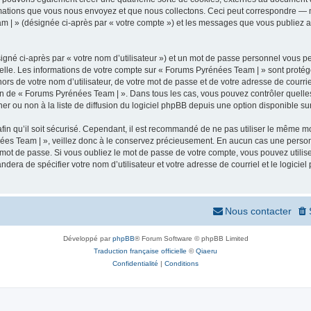
mations que vous nous envoyez et que nous collectons. Ceci peut correspondre — m
m | » (désignée ci-après par « votre compte ») et les messages que vous publiez apr
igné ci-après par « votre nom d’utilisateur ») et un mot de passe personnel vous p
elle. Les informations de votre compte sur « Forums Pyrénées Team | » sont protég
ors de votre nom d’utilisateur, de votre mot de passe et de votre adresse de courr
rétion de « Forums Pyrénées Team | ». Dans tous les cas, vous pouvez contrôler quel
 ou non à la liste de diffusion du logiciel phpBB depuis une option disponible su
afin qu’il soit sécurisé. Cependant, il est recommandé de ne pas utiliser le même mot
ées Team | », veillez donc à le conservez précieusement. En aucun cas une person
 mot de passe. Si vous oubliez le mot de passe de votre compte, vous pouvez utilis
andera de spécifier votre nom d’utilisateur et votre adresse de courriel et le logi
Nous contacter
Développé par
phpBB
® Forum Software © phpBB Limited
Traduction française officielle
©
Qiaeru
Confidentialité
|
Conditions