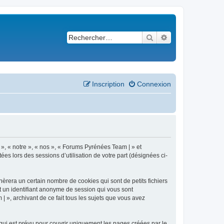
Rechercher
Recherche avancé
Inscription
Connexion
 », « notre », « nos », « Forums Pyrénées Team | » et
es lors des sessions d’utilisation de votre part (désignées ci-
èrera un certain nombre de cookies qui sont de petits fichiers
et un identifiant anonyme de session qui vous sont
 », archivant de ce fait tous les sujets que vous avez
ui est prévu pour couvrir uniquement les pages créées par le