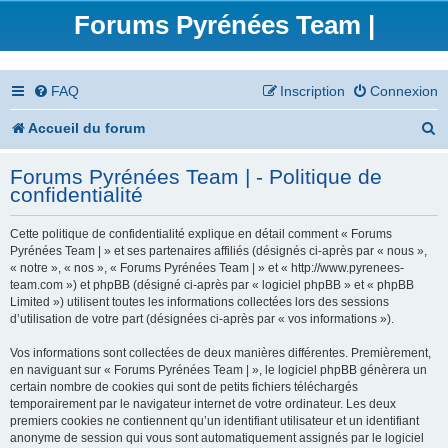
Forums Pyrénées Team |
FAQ
Inscription
Connexion
R
Accueil du forum
e
Forums Pyrénées Team | - Politique de
c
confidentialité
h
Cette politique de confidentialité explique en détail comment « Forums
e
Pyrénées Team | » et ses partenaires affiliés (désignés ci-après par « nous »,
« notre », « nos », « Forums Pyrénées Team | » et « http://www.pyrenees-
r
team.com ») et phpBB (désigné ci-après par « logiciel phpBB » et « phpBB
Limited ») utilisent toutes les informations collectées lors des sessions
c
d’utilisation de votre part (désignées ci-après par « vos informations »).
h
Vos informations sont collectées de deux manières différentes. Premièrement,
en naviguant sur « Forums Pyrénées Team | », le logiciel phpBB génèrera un
e
certain nombre de cookies qui sont de petits fichiers téléchargés
temporairement par le navigateur internet de votre ordinateur. Les deux
r
premiers cookies ne contiennent qu’un identifiant utilisateur et un identifiant
anonyme de session qui vous sont automatiquement assignés par le logiciel