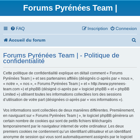
Forums Pyrénées Team |
FAQ
Inscription
Connexion
R
Accueil du forum
e
Forums Pyrénées Team | - Politique de
c
confidentialité
h
Cette politique de confidentialité explique en détail comment « Forums
e
Pyrénées Team | » et ses partenaires affiliés (désignés ci-après par « nous »,
« notre », « nos », « Forums Pyrénées Team | » et « http://www.pyrenees-
r
team.com ») et phpBB (désigné ci-après par « logiciel phpBB » et « phpBB
Limited ») utilisent toutes les informations collectées lors des sessions
c
d’utilisation de votre part (désignées ci-après par « vos informations »).
h
Vos informations sont collectées de deux manières différentes. Premièrement,
en naviguant sur « Forums Pyrénées Team | », le logiciel phpBB génèrera un
e
certain nombre de cookies qui sont de petits fichiers téléchargés
temporairement par le navigateur internet de votre ordinateur. Les deux
r
premiers cookies ne contiennent qu’un identifiant utilisateur et un identifiant
anonyme de session qui vous sont automatiquement assignés par le logiciel