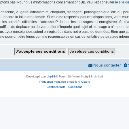
ptons pas. Pour plus d’informations concernant phpBB, veuillez consulter
le site 
obscène, vulgaire, diffamatoire, choquant, menaçant, pornographique, etc. qui pourr
 encore la loi internationale. Si vous ne respectez pas ces dispositions, vous vou
 et les autorités officielles. L’adresse IP de tous les messages est enregistrée afin 
odifier, de déplacer ou de verrouiller n’importe quel sujet et message à n’importe
vous avez renseignées soient enregistrées dans notre base de données. Bien que ces
 ne pourront être tenus comme responsables en cas de tentative de piratage infor
Nous contacter
Développé par
phpBB
® Forum Software © phpBB Limited
Traduction française officielle
©
Qiaeru
Confidentialité
|
Conditions