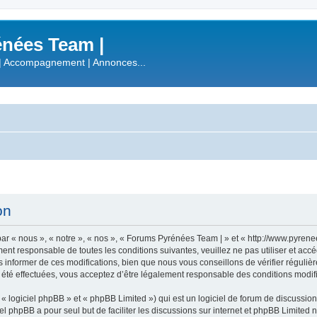
nées Team |
| Accompagnement | Annonces...
on
r « nous », « notre », « nos », « Forums Pyrénées Team | » et « http://www.pyren
ment responsable de toutes les conditions suivantes, veuillez ne pas utiliser et a
informer de ces modifications, bien que nous vous conseillons de vérifier régulièr
été effectuées, vous acceptez d’être légalement responsable des conditions modifi
 logiciel phpBB » et « phpBB Limited ») qui est un logiciel de forum de discussio
iel phpBB a pour seul but de faciliter les discussions sur internet et phpBB Limit