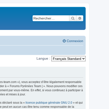
Rechercher
Recherche avancé
Connexion
Langue :
ees-team.com »), vous acceptez d’être légalement responsable
ccéder à « Forums Pyrénées Team | ». Nous pouvons modifier ces
ement par vous-même. En effet, si vous continuez à participer à
ées et mises à jour.
ns déclaré sous la «
licence publique générale GNU 2.0
» et qui
ed ne peut en aucun cas être tenu comme responsable de la