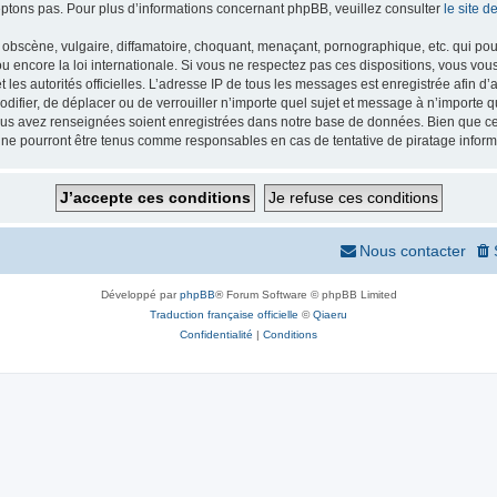
ptons pas. Pour plus d’informations concernant phpBB, veuillez consulter
le site 
obscène, vulgaire, diffamatoire, choquant, menaçant, pornographique, etc. qui pourr
 encore la loi internationale. Si vous ne respectez pas ces dispositions, vous vou
 et les autorités officielles. L’adresse IP de tous les messages est enregistrée afin 
odifier, de déplacer ou de verrouiller n’importe quel sujet et message à n’importe
vous avez renseignées soient enregistrées dans notre base de données. Bien que ces
 ne pourront être tenus comme responsables en cas de tentative de piratage infor
Nous contacter
Développé par
phpBB
® Forum Software © phpBB Limited
Traduction française officielle
©
Qiaeru
Confidentialité
|
Conditions