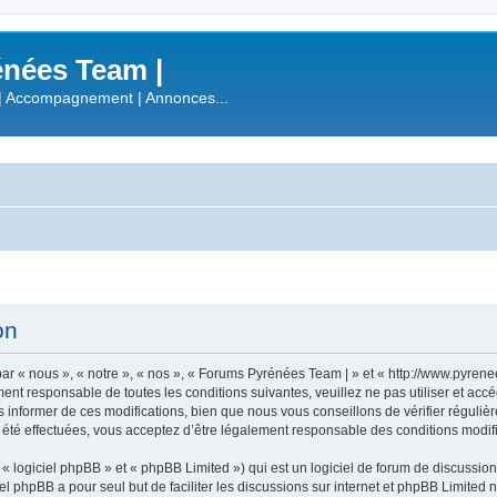
nées Team |
| Accompagnement | Annonces...
on
r « nous », « notre », « nos », « Forums Pyrénées Team | » et « http://www.pyren
ment responsable de toutes les conditions suivantes, veuillez ne pas utiliser et a
informer de ces modifications, bien que nous vous conseillons de vérifier régulièr
été effectuées, vous acceptez d’être légalement responsable des conditions modifi
 logiciel phpBB » et « phpBB Limited ») qui est un logiciel de forum de discussio
iel phpBB a pour seul but de faciliter les discussions sur internet et phpBB Limit