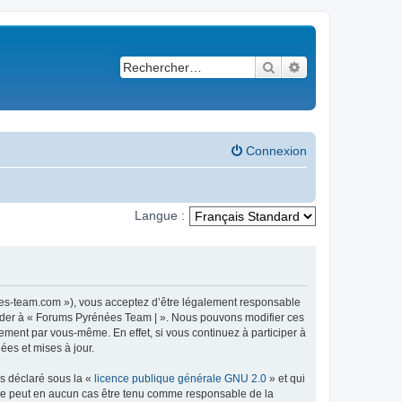
Rechercher
Recherche avancé
Connexion
Langue :
ees-team.com »), vous acceptez d’être légalement responsable
ccéder à « Forums Pyrénées Team | ». Nous pouvons modifier ces
ement par vous-même. En effet, si vous continuez à participer à
ées et mises à jour.
ns déclaré sous la «
licence publique générale GNU 2.0
» et qui
ed ne peut en aucun cas être tenu comme responsable de la