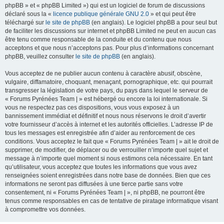
phpBB » et « phpBB Limited ») qui est un logiciel de forum de discussions
déclaré sous la «
licence publique générale GNU 2.0
» et qui peut être
téléchargé sur
le site de phpBB
(en anglais). Le logiciel phpBB a pour seul but
de faciliter les discussions sur internet et phpBB Limited ne peut en aucun cas
être tenu comme responsable de la conduite et du contenu que nous
acceptons et que nous n’acceptons pas. Pour plus d’informations concernant
phpBB, veuillez consulter
le site de phpBB
(en anglais).
Vous acceptez de ne publier aucun contenu à caractère abusif, obscène,
vulgaire, diffamatoire, choquant, menaçant, pornographique, etc. qui pourrait
transgresser la législation de votre pays, du pays dans lequel le serveur de
« Forums Pyrénées Team | » est hébergé ou encore la loi internationale. Si
vous ne respectez pas ces dispositions, vous vous exposez à un
bannissement immédiat et définitif et nous nous réservons le droit d’avertir
votre fournisseur d’accès à internet et les autorités officielles. L’adresse IP de
tous les messages est enregistrée afin d’aider au renforcement de ces
conditions. Vous acceptez le fait que « Forums Pyrénées Team | » ait le droit de
supprimer, de modifier, de déplacer ou de verrouiller n’importe quel sujet et
message à n’importe quel moment si nous estimons cela nécessaire. En tant
qu’utilisateur, vous acceptez que toutes les informations que vous avez
renseignées soient enregistrées dans notre base de données. Bien que ces
informations ne seront pas diffusées à une tierce partie sans votre
consentement, ni « Forums Pyrénées Team | », ni phpBB, ne pourront être
tenus comme responsables en cas de tentative de piratage informatique visant
à compromettre vos données.