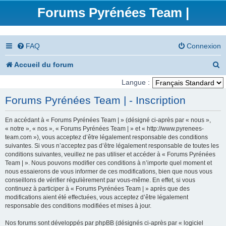
Forums Pyrénées Team |
FAQ
Connexion
R
Accueil du forum
e
Langue :
c
Forums Pyrénées Team | - Inscription
h
En accédant à « Forums Pyrénées Team | » (désigné ci-après par « nous »,
e
« notre », « nos », « Forums Pyrénées Team | » et « http://www.pyrenees-
team.com »), vous acceptez d’être légalement responsable des conditions
r
suivantes. Si vous n’acceptez pas d’être légalement responsable de toutes les
conditions suivantes, veuillez ne pas utiliser et accéder à « Forums Pyrénées
c
Team | ». Nous pouvons modifier ces conditions à n’importe quel moment et
nous essaierons de vous informer de ces modifications, bien que nous vous
h
conseillons de vérifier régulièrement par vous-même. En effet, si vous
e
continuez à participer à « Forums Pyrénées Team | » après que des
modifications aient été effectuées, vous acceptez d’être légalement
r
responsable des conditions modifiées et mises à jour.
Nos forums sont développés par phpBB (désignés ci-après par « logiciel