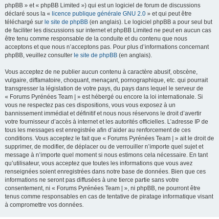
phpBB » et « phpBB Limited ») qui est un logiciel de forum de discussions
déclaré sous la «
licence publique générale GNU 2.0
» et qui peut être
téléchargé sur
le site de phpBB
(en anglais). Le logiciel phpBB a pour seul but
de faciliter les discussions sur internet et phpBB Limited ne peut en aucun cas
être tenu comme responsable de la conduite et du contenu que nous
acceptons et que nous n’acceptons pas. Pour plus d’informations concernant
phpBB, veuillez consulter
le site de phpBB
(en anglais).
Vous acceptez de ne publier aucun contenu à caractère abusif, obscène,
vulgaire, diffamatoire, choquant, menaçant, pornographique, etc. qui pourrait
transgresser la législation de votre pays, du pays dans lequel le serveur de
« Forums Pyrénées Team | » est hébergé ou encore la loi internationale. Si
vous ne respectez pas ces dispositions, vous vous exposez à un
bannissement immédiat et définitif et nous nous réservons le droit d’avertir
votre fournisseur d’accès à internet et les autorités officielles. L’adresse IP de
tous les messages est enregistrée afin d’aider au renforcement de ces
conditions. Vous acceptez le fait que « Forums Pyrénées Team | » ait le droit de
supprimer, de modifier, de déplacer ou de verrouiller n’importe quel sujet et
message à n’importe quel moment si nous estimons cela nécessaire. En tant
qu’utilisateur, vous acceptez que toutes les informations que vous avez
renseignées soient enregistrées dans notre base de données. Bien que ces
informations ne seront pas diffusées à une tierce partie sans votre
consentement, ni « Forums Pyrénées Team | », ni phpBB, ne pourront être
tenus comme responsables en cas de tentative de piratage informatique visant
à compromettre vos données.