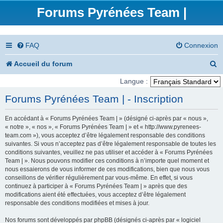
Forums Pyrénées Team |
FAQ
Connexion
R
Accueil du forum
e
Langue :
c
Forums Pyrénées Team | - Inscription
h
En accédant à « Forums Pyrénées Team | » (désigné ci-après par « nous »,
e
« notre », « nos », « Forums Pyrénées Team | » et « http://www.pyrenees-
team.com »), vous acceptez d’être légalement responsable des conditions
r
suivantes. Si vous n’acceptez pas d’être légalement responsable de toutes les
conditions suivantes, veuillez ne pas utiliser et accéder à « Forums Pyrénées
c
Team | ». Nous pouvons modifier ces conditions à n’importe quel moment et
nous essaierons de vous informer de ces modifications, bien que nous vous
h
conseillons de vérifier régulièrement par vous-même. En effet, si vous
e
continuez à participer à « Forums Pyrénées Team | » après que des
modifications aient été effectuées, vous acceptez d’être légalement
r
responsable des conditions modifiées et mises à jour.
Nos forums sont développés par phpBB (désignés ci-après par « logiciel